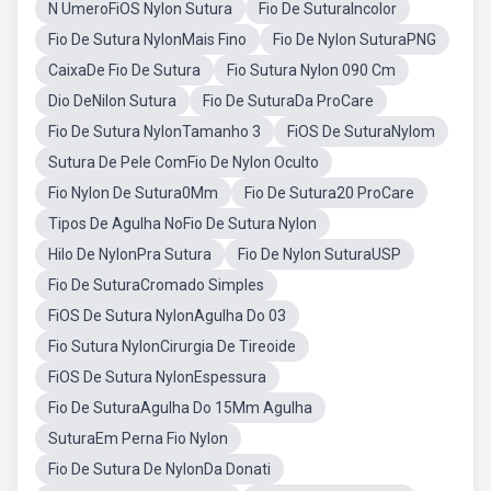
N UmeroFiOS Nylon Sutura
Fio De SuturaIncolor
Fio De Sutura NylonMais Fino
Fio De Nylon SuturaPNG
CaixaDe Fio De Sutura
Fio Sutura Nylon 090 Cm
Dio DeNilon Sutura
Fio De SuturaDa ProCare
Fio De Sutura NylonTamanho 3
FiOS De SuturaNylom
Sutura De Pele ComFio De Nylon Oculto
Fio Nylon De Sutura0Mm
Fio De Sutura20 ProCare
Tipos De Agulha NoFio De Sutura Nylon
Hilo De NylonPra Sutura
Fio De Nylon SuturaUSP
Fio De SuturaCromado Simples
FiOS De Sutura NylonAgulha Do 03
Fio Sutura NylonCirurgia De Tireoide
FiOS De Sutura NylonEspessura
Fio De SuturaAgulha Do 15Mm Agulha
SuturaEm Perna Fio Nylon
Fio De Sutura De NylonDa Donati