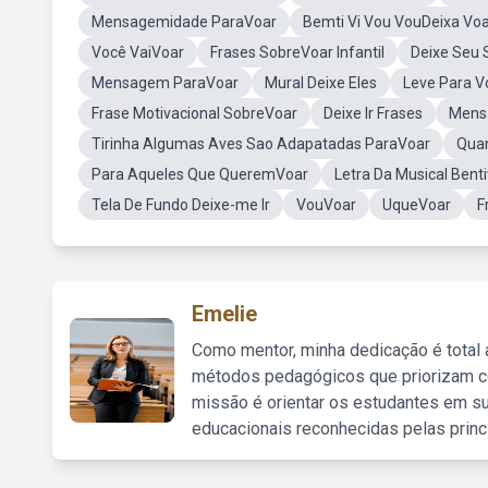
Mensagemidade ParaVoar
Bemti Vi Vou VouDeixa Voa
Você VaiVoar
Frases SobreVoar Infantil
Deixe Seu 
Mensagem ParaVoar
Mural Deixe Eles
Leve Para V
Frase Motivacional SobreVoar
Deixe Ir Frases
Mens
Tirinha Algumas Aves Sao Adapatadas ParaVoar
Quan
Para Aqueles Que QueremVoar
Letra Da Musical Bent
Tela De Fundo Deixe-me Ir
VouVoar
UqueVoar
F
Emelie
Como mentor, minha dedicação é total
métodos pedagógicos que priorizam co
missão é orientar os estudantes em su
educacionais reconhecidas pelas princ