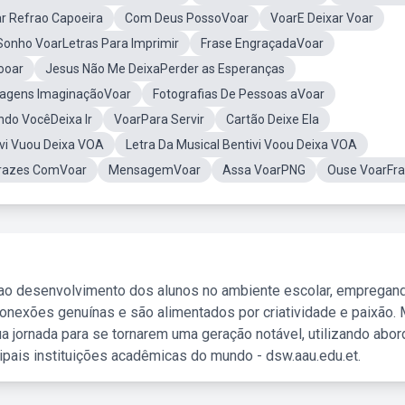
r Refrao Capoeira
Com Deus PossoVoar
VoarE Deixar Voar
Sonho VoarLetras Para Imprimir
Frase EngraçadaVoar
ooar
Jesus Não Me DeixaPerder as Esperanças
agens ImaginaçãoVoar
Fotografias De Pessoas aVoar
do VocêDeixa Ir
VoarPara Servir
Cartão Deixe Ela
ivi Vuou Deixa VOA
Letra Da Musical Bentivi Voou Deixa VOA
razes ComVoar
MensagemVoar
Assa VoarPNG
Ouse VoarFr
 ao desenvolvimento dos alunos no ambiente escolar, empregan
nexões genuínas e são alimentados por criatividade e paixão. 
a jornada para se tornarem uma geração notável, utilizando abo
ipais instituições acadêmicas do mundo - dsw.aau.edu.et.