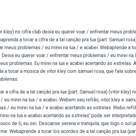
tor kley) no cifra club deixa eu querer voar / enfrentar meus prob
aprenda a tocar a cifra de a tal canção pra lua (part. Samuel rosa
entar meus problemas / eu mirei na lua / e acabei. Webaprende a to
ub. Deixa eu querer voar / enfrentar meus problemas / eu mirei na l
meus problemas. Eu mirei na lua e acabei acertando as estrelas. 
a a tocar a música de vitor kley com samuel rosa, que fala sobr
roblemas.
 a cifra de a tal canção pra lua (part. Samuel rosa) (vitor kley) n
/ eu mirei na lua / e acabei. Webem seu refrão, vitor kley e sam
s / eu mirei na lua / e acabei acertando as estrelas. Webo refr
mirei na lua e acabei acertando as estrelas' pode ser interpretad
o de ti, eu sei. Descanse serena e tranquila, que logo o sol j
á me. Webaprende a tocar los acordes de a tal canção pra lua (par