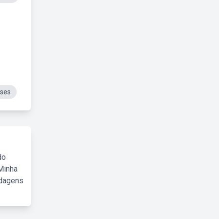
ases
do
Minha
rdagens