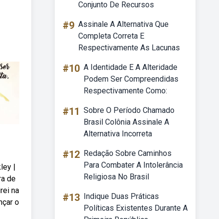
Conjunto De Recursos
#9
Assinale A Alternativa Que
Completa Correta E
Respectivamente As Lacunas
#10
A Identidade E A Alteridade
Podem Ser Compreendidas
Respectivamente Como:
#11
Sobre O Período Chamado
Brasil Colônia Assinale A
Alternativa Incorreta
#12
Redação Sobre Caminhos
Para Combater A Intolerância
ley |
Religiosa No Brasil
ra de
rei na
#13
Indique Duas Práticas
nçar o
Políticas Existentes Durante A