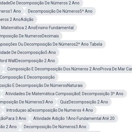
vidadeDe Decomposição De Números 2 Ano
meros1 Ano
Decomposição De Números5º Ano
eros 2 AnoAdição
Matemática 2 AnoEnsino Fundamental
mposição De NumerosDecimais
posições Ou Decomposição De Números2º Ano Tabela
vidade De Decomposição5 Ano
ord WallDecomposição 2 Ano
s
Composição E Decomposição Dos Números 2 AnoProva De Mar Ca
noComposição E Decomposição
sição E Decomposição De NúmerosNaturais
Atividades De Matemática ComposiçãoE Decomposição 3º Ano
omposição De Números3 Ano
QuizDecomposição 2 Ano
Introduçao aDecomposição De Numeros 4 Ano
çãoPara 3 Ano
Atividade Adição 1Ano Fundamental Até 20
ão 2 Ano
Decomposição De Números3 Ano