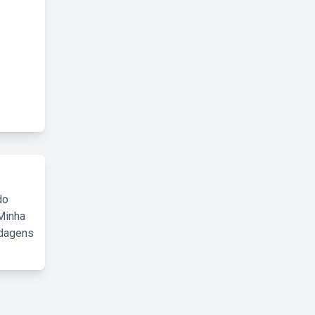
do
Minha
rdagens