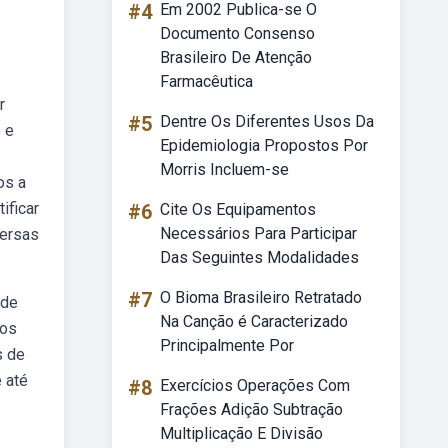
#4
Em 2002 Publica-se O
Documento Consenso
Brasileiro De Atenção
Farmacêutica
r
#5
Dentre Os Diferentes Usos Da
 e
Epidemiologia Propostos Por
Morris Incluem-se
os a
ificar
#6
Cite Os Equipamentos
Necessários Para Participar
versas
Das Seguintes Modalidades
#7
O Bioma Brasileiro Retratado
 de
Na Canção é Caracterizado
dos
Principalmente Por
s de
 até
#8
Exercícios Operações Com
Frações Adição Subtração
Multiplicação E Divisão