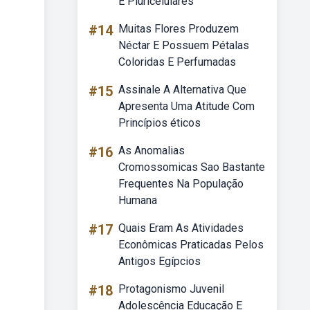
E Pluricelulares
#14
Muitas Flores Produzem
Néctar E Possuem Pétalas
Coloridas E Perfumadas
#15
Assinale A Alternativa Que
Apresenta Uma Atitude Com
Princípios éticos
#16
As Anomalias
Cromossomicas Sao Bastante
Frequentes Na População
Humana
#17
Quais Eram As Atividades
Econômicas Praticadas Pelos
Antigos Egípcios
#18
Protagonismo Juvenil
Adolescência Educação E