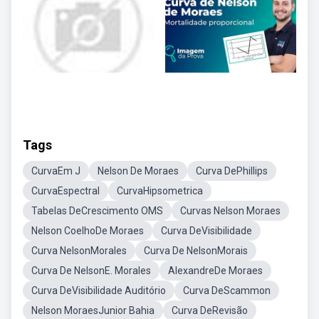
Tags
CurvaEm J
Nelson De Moraes
Curva DePhillips
CurvaEspectral
CurvaHipsometrica
Tabelas DeCrescimento OMS
Curvas Nelson Moraes
Nelson CoelhoDe Moraes
Curva DeVisibilidade
Curva NelsonMorales
Curva De NelsonMorais
Curva De NelsonE. Morales
AlexandreDe Moraes
Curva DeVisibilidade Auditório
Curva DeScammon
Nelson MoraesJunior Bahia
Curva DeRevisão