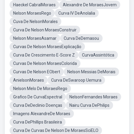
Haeckel CabralMoraes
Alexandre De MoraesJovem
Nelson MoraesRego
Curva IV DeAnolalia
Cuva De NelsonMorales
Curva De Nelson MoraesConstruir
Nelson MoraesAsamar
Curva DeDemasou
Curvas De Nelson MoraesExplicação
Curva De Crescimento E-Score Z
CurvaAssintótica
Curvas De Nelson MoraesColorida
Curvas De Nelson EObert
Nelson Messias DeMorais
AnielsonMoraes
Curva DeSwaroop Uemura
Nelson Melo De MoraesRego
Grafico De CurvaEspectral
NelsonFernandes Moraes
Curva DeDeclinio Doenças
Nairu Curva DePhilips
Imagens AlexandreDe Moraes
Curva DePhillips Brasileira
Curva De Curvas De Nelson De MoraesSciELO