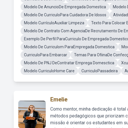
Modelo De AnuncioDe Empregada Domestica
Modelo 
Modelo De CurriculoPara Cuidadora De Idosos
Atividad
Modelo CurrículoAuxiliar Limpeza
Texto Para Colocar 
Modelo De Contrato Com AgenciaDe Recrutamento De E
Exemplo De Perfil ParaCurriculo De Empregada Domestic
Modelo De Curriculom ParaEmpregada Domestica
Mod
CurriculoPara Embarcar
Temas Para OfiinaDe Confecç
Modelo De PNJ DeContratar Emprega Domesctica
Xcu
Modelo CurriculoHome Care
CurriculoPassadeira
A
Emelie
Como mentor, minha dedicação é total
métodos pedagógicos que priorizam co
missão é orientar os estudantes em su