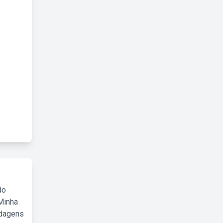
do
Minha
rdagens