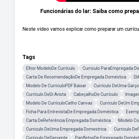
Funcionárias do lar: Saiba como prepa
Neste vídeo vamos explicar como preparar um currícul
Tags
Elhor ModeloDe Currículo
Curriculo ParaEmpregada D
Carta De RecomendaçãoDe Empregada Doméstica
DI
Modelo De CurriculoPDF Baixar
Currículo DeUma Garç
Currículo DeDi Arista
CabeçalhoDe Currículo
Image
Modelo De CurrículoCatho Canvas
Curriculo DeUm Emp
Ficha Para EntrevistaDe Empregada Doméstica
Exemp
Carta DeReferência Empregada Doméstica
Modelo Co
Curriculo DeUma Empregada Domestrica
Curriculo De
Curriculo DeServente
PanfletosDe Empregado Domést