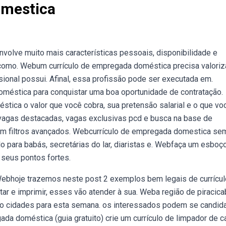
omestica
olve muito mais características pessoais, disponibilidade e
como. Webum currículo de empregada doméstica precisa valoriz
sional possui. Afinal, essa profissão pode ser executada em.
méstica para conquistar uma boa oportunidade de contratação.
tica o valor que você cobra, sua pretensão salarial e o que vo
vagas destacadas, vagas exclusivas pcd e busca na base de
com filtros avançados. Webcurrículo de empregada domestica se
o para babás, secretárias do lar, diaristas e. Webfaça um esboç
 seus pontos fortes.
Webhoje trazemos neste post 2 exemplos bem legais de currícul
tar e imprimir, esses vão atender à sua. Weba região de piracica
ro cidades para esta semana. os interessados podem se candida
da doméstica (guia gratuito) crie um currículo de limpador de 