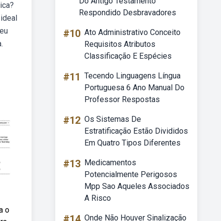
Do Antigo Testamento
ica?
Respondido Desbravadores
ideal
seu
#10
Ato Administrativo Conceito
.
Requisitos Atributos
Classificação E Espécies
#11
Tecendo Linguagens Língua
Portuguesa 6 Ano Manual Do
Professor Respostas
#12
Os Sistemas De
Estratificação Estão Divididos
Em Quatro Tipos Diferentes
#13
Medicamentos
Potencialmente Perigosos
Mpp Sao Aqueles Associados
A Risco
a o
#14
Onde Não Houver Sinalização