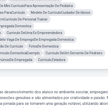
De Mini CurrículoPara Apresentação De Pediatra
es ParaCurrículo
Modelo De CurrículoCuidador De Idosos
EmCurrículo De Personal Trainer
mpregada Domestica
o
Curriculo DeUma Ex Empreendedora
elo Vaga De EmpregoDe Empregada Domestica
ão De Currículo
FotosDe Domestica
rriculo DomesticaExemplo
Curriculo DeUm Servente De Pedreiro
núncioDe Empregada
CurriculoZeladora
 ao desenvolvimento dos alunos no ambiente escolar, empregan
nexões genuínas e são alimentados por criatividade e paixão. 
a jornada para se tornarem uma geração notável, utilizando abo