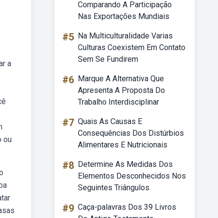
Comparando A Participação
Nas Exportações Mundiais
#5
Na Multiculturalidade Varias
Culturas Coexistem Em Contato
Sem Se Fundirem
ar a
#6
Marque A Alternativa Que
Apresenta A Proposta Do
cê
Trabalho Interdisciplinar
#7
Quais As Causas E
m
Consequências Dos Distúrbios
o ou
Alimentares E Nutricionais
#8
Determine As Medidas Dos
o
Elementos Desconhecidos Nos
ba
Seguintes Triângulos
tar
#9
Caça-palavras Dos 39 Livros
casas