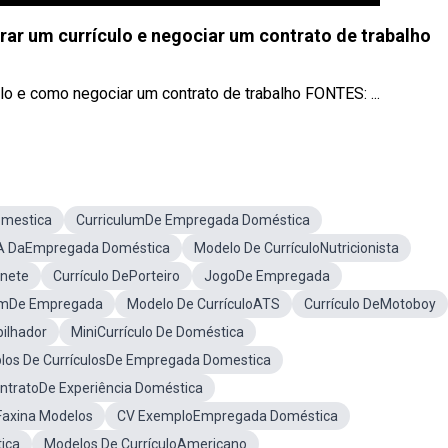
rar um currículo e negociar um contrato de trabalho
o e como negociar um contrato de trabalho FONTES: ...
omestica
CurriculumDe Empregada Doméstica
A DaEmpregada Doméstica
Modelo De CurrículoNutricionista
onete
Currículo DePorteiro
JogoDe Empregada
mDe Empregada
Modelo De CurrículoATS
Currículo DeMotoboy
ilhador
MiniCurrículo De Doméstica
los De CurrículosDe Empregada Domestica
ntratoDe Experiência Doméstica
Faxina Modelos
CV ExemploEmpregada Doméstica
ica
Modelos De CurrículoAmericano