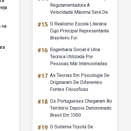
ra
Regulamentadora A
veja
Velocidade Máxima Será De
#15
O Realismo Escola Literária
 na
Cujo Principal Representante
Brasileiro Foi
ara
#16
Engenharia Social é Uma
Tecnica Utilizada Por
Pessoas Mal Intencionadas
#17
As Teorias Em Psicologia Se
Originaram De Diferentes
Fontes Filosoficas
#18
Os Portugueses Chegaram Ao
Território Depois Denominado
Brasil Em 1500
#19
O Sistema Toyota De