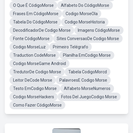
O Que É CódigoMorse
Alfabeto Do CódigoMorse
Frases Em CódigoMorse
Codigo MorseOla
Tabela Do CódigoMorse
Codigo MorseHistoria
DecodificadorDe Codigo Morse
Imagens CódigoMorse
Fonte CódigoMorse
Sites ConversaoDe Codigo Morse
Codigo MorseLuz
Primeiro Telégrafo
Traduction CodeMorse
Planilha EmCodigo Morse
Codigo MorseGame Android
TredutorDe Codigo Morse
Tabela CodigoMorcd
Leitor DeCode Morse
PalavroesE Codigo Morse
Testo EmCodigo Morse
Alfabeto MorseNumeros
Codigo MorseHackers
Fotos Del JuegoCodigo Morse
Como Fazer CódigoMorse