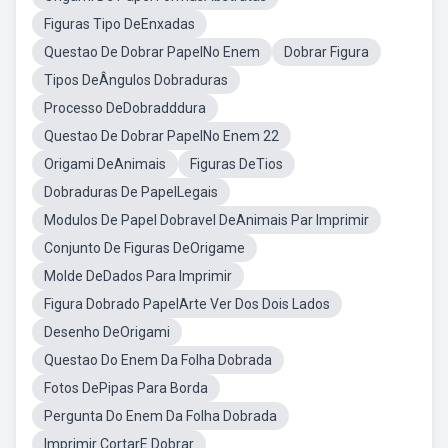
Figuras Tipo DeEnxadas
Questao De Dobrar PapelNo Enem
Dobrar Figura
Tipos DeÂngulos Dobraduras
Processo DeDobradddura
Questao De Dobrar PapelNo Enem 22
Origami DeAnimais
Figuras DeTios
Dobraduras De PapelLegais
Modulos De Papel Dobravel DeAnimais Par Imprimir
Conjunto De Figuras DeOrigame
Molde DeDados Para Imprimir
Figura Dobrado PapelArte Ver Dos Dois Lados
Desenho DeOrigami
Questao Do Enem Da Folha Dobrada
Fotos DePipas Para Borda
Pergunta Do Enem Da Folha Dobrada
Imprimir CortarE Dobrar