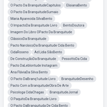
O Pacto Da BranquitudeCapitulos
ElisianaBento
O Pacto Da BranquitudeSumaio
Maria Aparecida SilvaBento
O ImpactoDa Branquitude Livro
BentoDoutora
Imagem Do Libro OPacto Da Branquitude
ClássicoDa Branquitude
Pacto NarcísicoDa Branquitude Cida Bento
CidaRoseno
Ad Lidia SãoBento
De ConstruçãoDa Branquitude
PessottoDa Cida
Pacto DaLeblontude Instagram
Ana FláviaDa Silva Bento
O Pacto DaBranq1uitude Livro
BranquitudeDesenho
Pacto Com a BranquitudeObra De Arte
Psicologa CidaChagas
BranquitudeJornal
O PaquitoDa Branquitude Livro
O Pacto DaBranquituda De Cida Bento