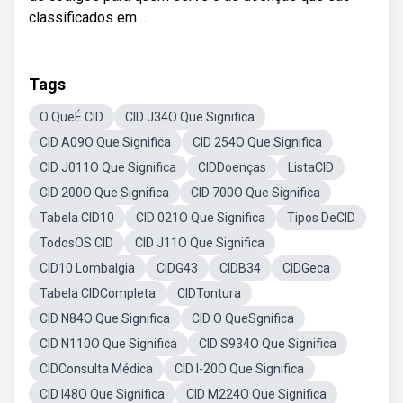
classificados em ...
Tags
O QueÉ CID
CID J34O Que Significa
CID A09O Que Significa
CID 254O Que Significa
CID J011O Que Significa
CIDDoenças
ListaCID
CID 200O Que Significa
CID 700O Que Significa
Tabela CID10
CID 021O Que Significa
Tipos DeCID
TodosOS CID
CID J11O Que Significa
CID10 Lombalgia
CIDG43
CIDB34
CIDGeca
Tabela CIDCompleta
CIDTontura
CID N84O Que Significa
CID O QueSgnifica
CID N110O Que Significa
CID S934O Que Significa
CIDConsulta Médica
CID I-20O Que Significa
CID I48O Que Significa
CID M224O Que Significa