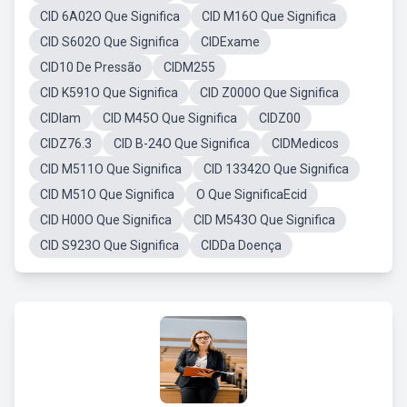
CID 6A02O Que Significa
CID M16O Que Significa
CID S602O Que Significa
CIDExame
CID10 De Pressão
CIDM255
CID K591O Que Significa
CID Z000O Que Significa
CIDIam
CID M45O Que Significa
CIDZ00
CIDZ76.3
CID B-24O Que Significa
CIDMedicos
CID M511O Que Significa
CID 13342O Que Significa
CID M51O Que Significa
O Que SignificaEcid
CID H00O Que Significa
CID M543O Que Significa
CID S923O Que Significa
CIDDa Doença