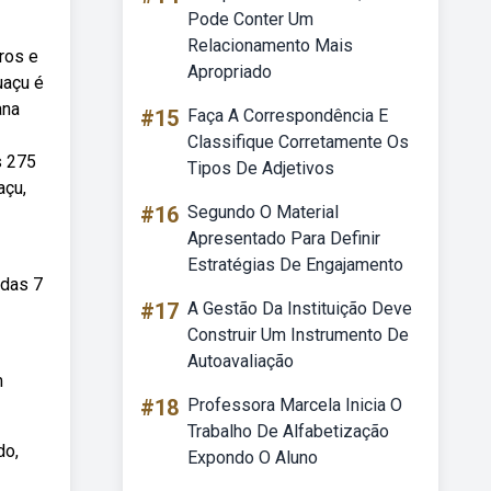
Pode Conter Um
Relacionamento Mais
ros e
Apropriado
uaçu é
ana
#15
Faça A Correspondência E
Classifique Corretamente Os
s 275
Tipos De Adjetivos
açu,
#16
Segundo O Material
Apresentado Para Definir
Estratégias De Engajamento
 das 7
#17
A Gestão Da Instituição Deve
Construir Um Instrumento De
Autoavaliação
m
#18
Professora Marcela Inicia O
Trabalho De Alfabetização
do,
Expondo O Aluno