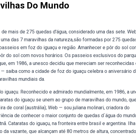
avilhas Do Mundo
o de mais de 275 quedas d'água, considerado uma das sete. We
as uma das 7 maravilhas da natureza,são formadas por 275 queda
 passeios em foz do iguaçu e região. Amanhecer e pôr do sol c
ôr do sol com novos horários. Os passeios exclusivos do parqu
que, em 1986, a unesco decidiu que mereciam ser reconhecidas
b — saiba como a cidade de foz do iguaçu celebra o aniversário d
ravilhas mundiais da.
do iguaçu. Reconhecido e admirado mundialmente, em 1986, a u
ataratas do iguaçu se unem ao grupo de maravilhas do mundo, qu
ra de coral (austrália); Web — sou juliana molinari, criadora do
iência de conhecer o maior conjunto de quedas d´água do mundo
. Cataratas do iguaçu, na fronteira entre brasil e argentina. Ilha
ndo da vazante, que alcançam até 80 metros de altura, concentra