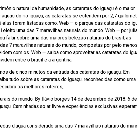
mônio natural da humanidade, as cataratas do iguaçu é o maior
águas do rio iguaçu, as cataratas se estendem por 2,7 quilômet
6 elas foram listadas como. Web — o parque das cataratas do ig
i eleito uma das 7 maravilhas naturais do mundo. Web — por juli
vou falar sobre uma das maiores belezas naturais do brasil, as
a das 7 maravilhas naturais do mundo, compostas por pelo meno
ividem com os. Web — saiba como aproveitar as cataratas do igu
idem entre o brasil e a argentina.
enos de cinco minutos da entrada das cataratas do iguaçu. Em
iba tudo sobre as cataratas do iguaçu, reconhecidas como uma
scubra os melhores roteiros,.
turais do mundo. By flávio borges 14 de dezembro de 2018. 6 de
uaçu: Caminhadas ao ar livre e experiências exclusivas espera
edas d’água considerado uma das 7 maravilhas naturais do mun