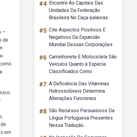
#4
Encontre As Capitais Das
Unidades Da Federação
Brasileira No Caça-palavras
#5
Cite Aspectos Positivos E
b —
Negativos Da Expansão
s de
Mundial Dessas Corporações
om
e.
#6
Caminhonete E Motocicleta São
 como
Veículos Quanto à Espécie
Classificados Como
a
#7
A Deficiência Das Vitaminas
Hidrossolúveis Determina
nesco
Alterações Funcionais
e
#8
São Recursos Persuasivos Da
,.
Língua Portuguesa Presentes
 de
Nessa Tradução...
dos em