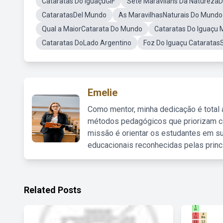
Cataratas Do IguaçuGIF
Sete Maravilahs Da Natureza
CataratasDel Mundo
As MaravilhasNaturais Do Mundo
Qual a MaiorCatarata Do Mundo
Cataratas Do Iguaçu 
Cataratas DoLado Argentino
Foz Do Iguaçu Cataratas
Emelie
Como mentor, minha dedicação é total
métodos pedagógicos que priorizam co
missão é orientar os estudantes em su
educacionais reconhecidas pelas princ
Related Posts