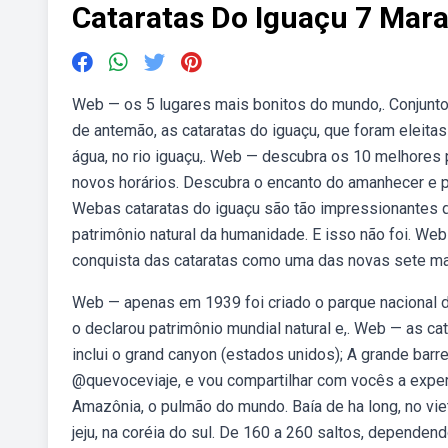
Cataratas Do Iguaçu 7 Mar
Web — os 5 lugares mais bonitos do mundo,. Conjunt
de antemão, as cataratas do iguaçu, que foram eleit
água, no rio iguaçu,. Web — descubra os 10 melhores
novos horários. Descubra o encanto do amanhecer e p
Webas cataratas do iguaçu são tão impressionantes 
patrimônio natural da humanidade. E isso não foi. We
conquista das cataratas como uma das novas sete ma
Web — apenas em 1939 foi criado o parque nacional 
o declarou patrimônio mundial natural e,. Web — as c
inclui o grand canyon (estados unidos); A grande barrei
@quevoceviaje, e vou compartilhar com vocês a exper
Amazônia, o pulmão do mundo. Baía de ha long, no vietnã
jeju, na coréia do sul. De 160 a 260 saltos, depende