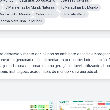
Do Mundo
Cataratas Do Iguaçu4K
7Belezas Naturais
7 Maravilhas Do MundoNaturais
10Maravilhas Do Mundo
Maravilha Do Mundo
CatarataFoto
CataratasVista
Sétima Maravilha Do Mundo
 ao desenvolvimento dos alunos no ambiente escolar, empregan
nexões genuínas e são alimentados por criatividade e paixão. 
a jornada para se tornarem uma geração notável, utilizando abo
ipais instituições acadêmicas do mundo - dsw.aau.edu.et.