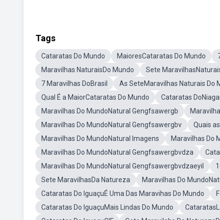
Tags
Cataratas Do Mundo
MaioresCataratas Do Mundo
Maravilhas NaturaisDo Mundo
Sete MaravilhasNatura
7 Maravilhas DoBrasil
As SeteMaravilhas Naturais Do
Qual É a MaiorCataratas Do Mundo
Cataratas DoNiaga
Maravilhas Do MundoNatural Gengfsawergb
Maravilh
Maravilhas Do MundoNatural Gengfsawergbv
Quais a
Maravilhas Do MundoNatural Imagens
Maravilhas Do
Maravilhas Do MundoNatural Gengfsawergbvdza
Cata
Maravilhas Do MundoNatural Gengfsawergbvdzaeyil
1
Sete MaravilhasDa Natureza
Maravilhas Do MundoNat
Cataratas Do IguaçuÉ Uma Das Maravihas Do Mundo
F
Cataratas Do IguaçuMais Lindas Do Mundo
CataratasL