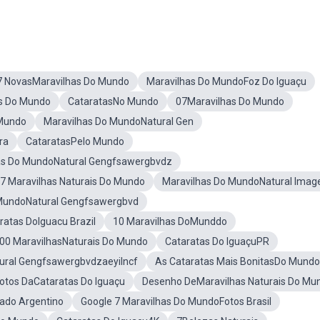
7 NovasMaravilhas Do Mundo
Maravilhas Do MundoFoz Do Iguaçu
is Do Mundo
CataratasNo Mundo
07Maravilhas Do Mundo
 Mundo
Maravilhas Do MundoNatural Gen
ra
CataratasPelo Mundo
as Do MundoNatural Gengfsawergbvdz
s7 Maravilhas Naturais Do Mundo
Maravilhas Do MundoNatural Imag
 MundoNatural Gengfsawergbvd
ratas DoIguacu Brazil
10 Maravilhas DoMunddo
00 MaravilhasNaturais Do Mundo
Cataratas Do IguaçuPR
ural Gengfsawergbvdzaeyilncf
As Cataratas Mais BonitasDo Mundo
otos DaCataratas Do Iguaçu
Desenho DeMaravilhas Naturais Do Mu
ado Argentino
Google 7 Maravilhas Do MundoFotos Brasil