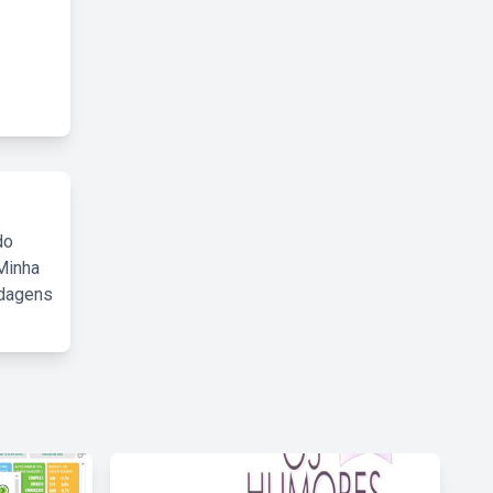
do
Minha
rdagens