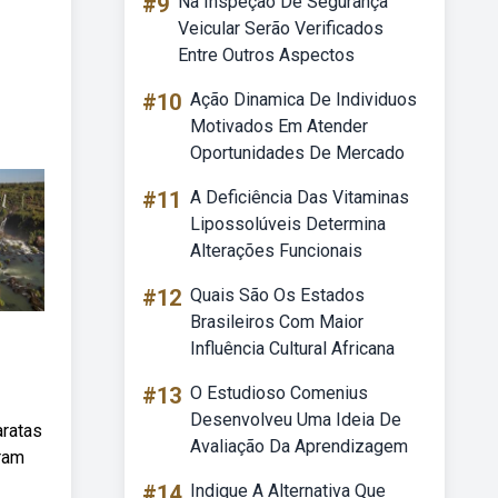
#9
Na Inspeção De Segurança
Veicular Serão Verificados
Entre Outros Aspectos
#10
Ação Dinamica De Individuos
Motivados Em Atender
Oportunidades De Mercado
#11
A Deficiência Das Vitaminas
Lipossolúveis Determina
Alterações Funcionais
#12
Quais São Os Estados
Brasileiros Com Maior
Influência Cultural Africana
#13
O Estudioso Comenius
Desenvolveu Uma Ideia De
aratas
Avaliação Da Aprendizagem
oram
#14
Indique A Alternativa Que