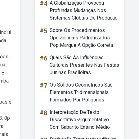
#4
A Globalização Provocou
Profundas Mudanças Nos
Sistemas Globais De Produção.
#5
Sobre Os Procedimentos
nclui
Operacionais Padronizados
ada
Pop Marque A Opção Correta
ções
#6
Quais São As Influências
ual,
Culturais Presentes Nas Festas
Juninas Brasileiras
 E
omba
#7
Os Solidos Geometricos Sao
Elementos Tridimensionais
Formados Por Poligonos
bas e
#8
Interpretação De Texto
3. 0p
Dissertativo-argumentativo
ra
Com Gabarito Ensino Médio
mais