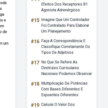
pode
Efeitos Dos Receptores B1
es
Agonista Adrenérgicos
uga
#15
Imagine Que Um Controlador
is e
Foi Contratado Para Elaborar
dem
Um Planejamento
ho de
#16
Faça A Correspondência E
em um
Classifique Corretamente Os
Tipos De Adjetivos
#17
No Que Se Refere As
Diretrizes Curriculares
Nacionais Podemos Observar
#18
Multiplicação De Potências
Com Bases Diferentes E
Expoentes Diferentes
#19
Calcule O Valor Dos