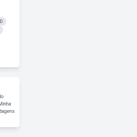
3D
do
Minha
rdagens