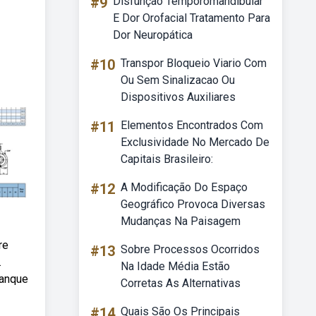
#9
Disfunção Temporomandibular
E Dor Orofacial Tratamento Para
Dor Neuropática
#10
Transpor Bloqueio Viario Com
Ou Sem Sinalizacao Ou
Dispositivos Auxiliares
#11
Elementos Encontrados Com
Exclusividade No Mercado De
Capitais Brasileiro:
#12
A Modificação Do Espaço
Geográfico Provoca Diversas
Mudanças Na Paisagem
re
#13
Sobre Processos Ocorridos
.
Na Idade Média Estão
panque
Corretas As Alternativas
#14
Quais São Os Principais