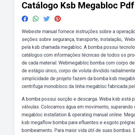
Catálogo Ksb Megabloc Pdf
Webeste manual fornece instruções sobre a operaçã
seções sobre segurança, transporte, instalação,. W
pela ksb chamada megabloc. A bomba possui tecnolog
catálogos com informações técnicas de todos os pro
de cada material. Webmegabloc bomba com corpo de vol
de estágio único, corpo de voluta dividido radialment
simplicidade de projeto fazem da bomba ksb megab
centrífuga monobloco da linha megabloc fabricada pe
A bomba possui sucção e descarga. Weba ksb está pr
válvulas. Colocamos água em movimento, superando o
megabloc installation & operating manual online. Me
ksb megaflow bomba para efluentes e esgoto prégra
bombeamento. Para maior vida útil de suas bombas.