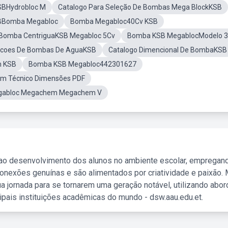
SBHydrobloc M
Catalogo Para Seleção De Bombas Mega BlockKSB
SBBomba Megabloc
Bomba Megabloc40Cv KSB
Bomba CentriguaKSB Megabloc 5Cv
Bomba KSB MegablocModelo 
cacoes De Bombas De AguaKSB
Catalogo Dimencional De BombaKSB
m KSB
Bomba KSB Megabloc442301627
 Técnico Dimensões PDF
egabloc Megachem Megachem V
 ao desenvolvimento dos alunos no ambiente escolar, empregan
nexões genuínas e são alimentados por criatividade e paixão. 
a jornada para se tornarem uma geração notável, utilizando abo
ipais instituições acadêmicas do mundo - dsw.aau.edu.et.