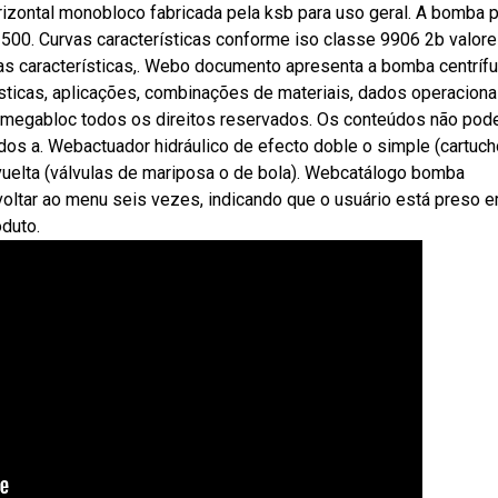
zontal monobloco fabricada pela ksb para uso geral. A bomba 
500. Curvas características conforme iso classe 9906 2b valor
as características,. Webo documento apresenta a bomba centríf
sticas, aplicações, combinações de materiais, dados operaciona
o megabloc todos os direitos reservados. Os conteúdos não po
dos a. Webactuador hidráulico de efecto doble o simple (cartuc
 vuelta (válvulas de mariposa o de bola). Webcatálogo bomba
voltar ao menu seis vezes, indicando que o usuário está preso 
oduto.