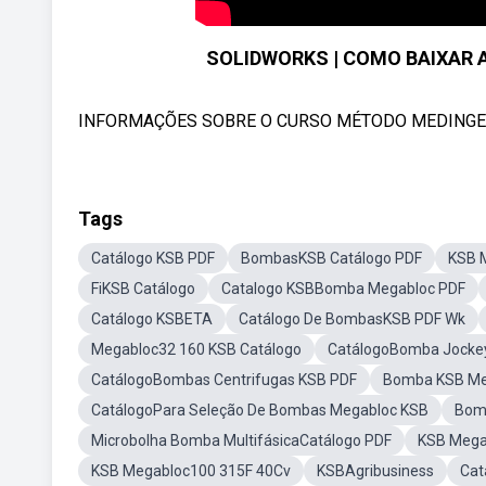
SOLIDWORKS | COMO BAIXAR 
INFORMAÇÕES SOBRE O CURSO MÉTODO MEDINGER: a
Tags
Catálogo KSB PDF
BombasKSB Catálogo PDF
KSB 
FiKSB Catálogo
Catalogo KSBBomba Megabloc PDF
Catálogo KSBETA
Catálogo De BombasKSB PDF Wk
Megabloc32 160 KSB Catálogo
CatálogoBomba Jocke
CatálogoBombas Centrifugas KSB PDF
Bomba KSB M
CatálogoPara Seleção De Bombas Megabloc KSB
Bomb
Microbolha Bomba MultifásicaCatálogo PDF
KSB Mega
KSB Megabloc100 315F 40Cv
KSBAgribusiness
Cat