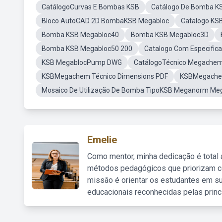
CatálogoCurvas E Bombas KSB
Catálogo De Bomba K
Bloco AutoCAD 2D BombaKSB Megabloc
Catalogo K
Bomba KSB Megabloc40
Bomba KSB Megabloc3D
Bomba KSB Megabloc50 200
Catalogo Com Especifi
KSB MegablocPump DWG
CatálogoTécnico Megache
KSBMegachem Técnico Dimensions PDF
KSBMegachem
Mosaico De Utilização De Bomba TipoKSB Meganorm M
Emelie
Como mentor, minha dedicação é total
métodos pedagógicos que priorizam co
missão é orientar os estudantes em su
educacionais reconhecidas pelas princ