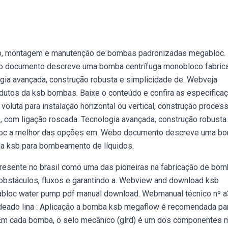
o, montagem e manutenção de bombas padronizadas megabloc. I
ebo documento descreve uma bomba centrífuga monobloco fabric
ia avançada, construção robusta e simplicidade de. Webveja
dutos da ksb bombas. Baixe o conteúdo e confira as especifica
uta para instalação horizontal ou vertical, construção process
e, com ligação roscada. Tecnologia avançada, construção robusta.
loc a melhor das opções em. Webo documento descreve uma b
la ksb para bombeamento de líquidos.
esente no brasil como uma das pioneiras na fabricação de bom
bstáculos, fluxos e garantindo a. Webview and download ksb
gabloc water pump pdf manual download. Webmanual técnico nº a
deado lina : Aplicação a bomba ksb megaflow é recomendada pa
 Em cada bomba, o selo mecânico (glrd) é um dos componentes 