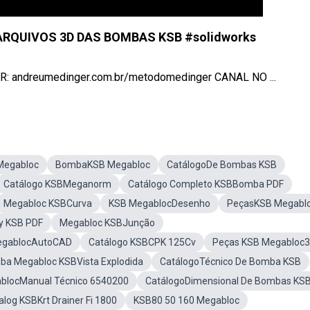
ARQUIVOS 3D DAS BOMBAS KSB #solidworks
ndreumedinger.com.br/metodomedinger CANAL NO ...
Megabloc
BombaKSB Megabloc
CatálogoDe Bombas KSB
Catálogo KSBMeganorm
Catálogo Completo KSBBomba PDF
Megabloc KSBCurva
KSB MegablocDesenho
PeçasKSB Megabl
y KSB PDF
Megabloc KSBJunção
egablocAutoCAD
Catálogo KSBCPK 125Cv
Peças KSB Megabloc
a Megabloc KSBVista Explodida
CatálogoTécnico De Bomba KSB
blocManual Técnico 6540200
CatálogoDimensional De Bombas KS
alog KSBKrt Drainer Fi 1800
KSB80 50 160 Megabloc