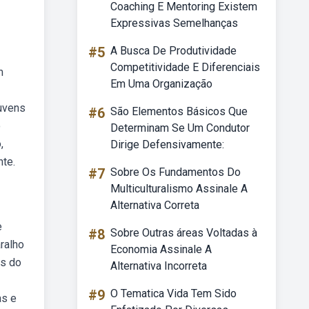
Coaching E Mentoring Existem
Expressivas Semelhanças
#5
A Busca De Produtividade
Competitividade E Diferenciais
m
Em Uma Organização
nuvens
#6
São Elementos Básicos Que
o
Determinam Se Um Condutor
,
Dirige Defensivamente:
te.
#7
Sobre Os Fundamentos Do
Multiculturalismo Assinale A
Alternativa Correta
e
#8
Sobre Outras áreas Voltadas à
ralho
Economia Assinale A
es do
Alternativa Incorreta
#9
O Tematica Vida Tem Sido
as e