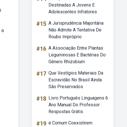
Destinadas A Jovens E
6
Adolescentes Infratores
#15
A Jurisprudência Majoritária
Não Admite A Tentativa De
 o
Roubo Impróprio
#16
A Associação Entre Plantas
Leguminosas E Bactérias Do
Gênero Rhizobium
#17
Que Vestígios Materiais Da
Escravidão No Brasil Ainda
São Preservados
#18
Livro Português Linguagens 6
Ano Manual Do Professor
Respostas Grátis
#19
é Comum Coexistirem