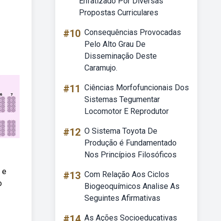
Enfatizado Por Diversas
Propostas Curriculares
#10
Consequências Provocadas
Pelo Alto Grau De
Disseminação Deste
Caramujo.
#11
Ciências Morfofuncionais Dos
Sistemas Tegumentar
Locomotor E Reprodutor
#12
O Sistema Toyota De
Produção é Fundamentado
Nos Princípios Filosóficos
 e
#13
Com Relação Aos Ciclos
o
Biogeoquímicos Analise As
Seguintes Afirmativas
#14
As Ações Socioeducativas