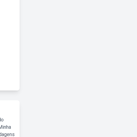
do
Minha
rdagens