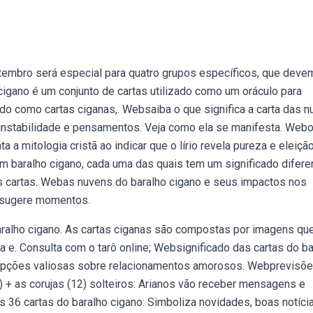
tembro será especial para quatro grupos específicos, que deve
 cigano é um conjunto de cartas utilizado como um oráculo para
o como cartas ciganas,. Websaiba o que significa a carta das 
, instabilidade e pensamentos. Veja como ela se manifesta. Web
 a mitologia cristã ao indicar que o lírio revela pureza e eleição
baralho cigano, cada uma das quais tem um significado diferen
s cartas. Webas nuvens do baralho cigano e seus impactos nos
s sugere momentos.
ralho cigano. As cartas ciganas são compostas por imagens qu
a e. Consulta com o tarô online; Websignificado das cartas do ba
cepções valiosas sobre relacionamentos amorosos. Webprevisõ
 + as corujas (12) solteiros: Arianos vão receber mensagens e
s 36 cartas do baralho cigano: Simboliza novidades, boas notíci