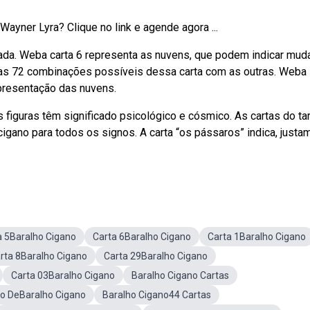
ayner Lyra? Clique no link e agende agora ...
cada. Weba carta 6 representa as nuvens, que podem indicar mu
ja as 72 combinações possíveis dessa carta com as outras. Weba
representação das nuvens.
figuras têm significado psicológico e cósmico. As cartas do ta
igano para todos os signos. A carta “os pássaros” indica, justa
a 5Baralho Cigano
Carta 6Baralho Cigano
Carta 1Baralho Cigano
rta 8Baralho Cigano
Carta 29Baralho Cigano
Carta 03Baralho Cigano
Baralho Cigano Cartas
o DeBaralho Cigano
Baralho Cigano44 Cartas