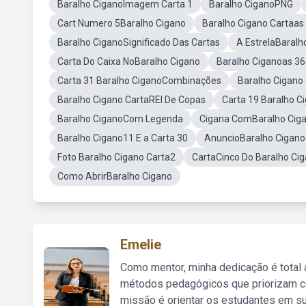
Baralho CiganoImagem Carta 1
Baralho CiganoPNG
Cart Numero 5Baralho Cigano
Baralho Cigano Cartaas
Baralho CiganoSignificado Das Cartas
A EstrelaBaralh
Carta Do Caixa NoBaralho Cigano
Baralho Ciganoas 36
Carta 31 Baralho CiganoCombinações
Baralho Cigano
Baralho Cigano CartaREI De Copas
Carta 19 Baralho 
Baralho CiganoCom Legenda
Cigana ComBaralho Cig
Baralho Cigano11 E a Carta 30
AnuncioBaralho Cigano
Foto Baralho Cigano Carta2
CartaCinco Do Baralho Ci
Como AbrirBaralho Cigano
Emelie
Como mentor, minha dedicação é total
métodos pedagógicos que priorizam co
missão é orientar os estudantes em su