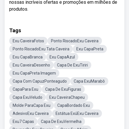
nossas incríveis ofertas e promoções em milhões de
produtos.
Tags
Exu CaveiraFotos
Ponto RiscadoExu Caveira
Ponto RiscadoExu Tata Caveira
Exu CapaPreta
Exu CapaBranca
Exu CapaAzul
Exu CaveiraDesenho
Capa De ExuTiriri
Exu CapaPreta Imagem
Capa Com CapuzPonteagudo
Capa ExuMarabô
CapaPara Exu
Capa De ExuFiguras
Capa ExuVeludo
Exu CaveiraChapeu
Molde ParaCapa Exu
CapaBordado Exu
AdesivoExu Caveira
Estátua ExúExu Caveira
Exu7 Capas
Capa De ExuVermelha