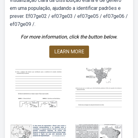
visualização clara da distribuição etária e de gênero
em uma população, ajudando a identificar padrões e
prever. Ef07ge02 / ef07ge03 / ef07ge05 / ef07ge06 /
ef07ge09 /.
For more information, click the button below.
LEARN MORE