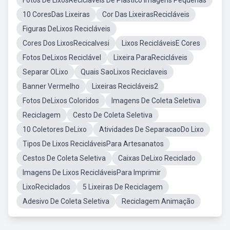
Fotos De LixosReciclaveis De Plastico Imagens Pequenas
10 CoresDas Lixeiras
Cor Das LixeirasRecicláveis
Figuras DeLixos Recicláveis
Cores Dos LixosRecicalvesi
Lixos RecicláveisE Cores
Fotos DeLixos Reciclável
Lixeira ParaRecicláveis
Separar OLixo
Quais SaoLixos Reciclaveis
Banner Vermelho
Lixeiras Recicláveis2
Fotos DeLixos Coloridos
Imagens De Coleta Seletiva
Reciclagem
Cesto De Coleta Seletiva
10 Coletores DeLixo
Atividades De SeparacaoDo Lixo
Tipos De Lixos RecicláveisPara Artesanatos
Cestos De Coleta Seletiva
Caixas DeLixo Reciclado
Imagens De Lixos RecicláveisPara Imprimir
LixoReciclados
5 Lixeiras De Reciclagem
Adesivo De Coleta Seletiva
Reciclagem Animação