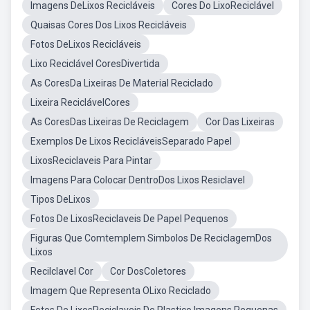
Imagens DeLixos Recicláveis
Cores Do LixoReciclável
Quaisas Cores Dos Lixos Recicláveis
Fotos DeLixos Recicláveis
Lixo Reciclável CoresDivertida
As CoresDa Lixeiras De Material Reciclado
Lixeira ReciclávelCores
As CoresDas Lixeiras De Reciclagem
Cor Das Lixeiras
Exemplos De Lixos RecicláveisSeparado Papel
LixosReciclaveis Para Pintar
Imagens Para Colocar DentroDos Lixos Resiclavel
Tipos DeLixos
Fotos De LixosReciclaveis De Papel Pequenos
Figuras Que Comtemplem Simbolos De ReciclagemDos
Lixos
Recilclavel Cor
Cor DosColetores
Imagem Que Representa OLixo Reciclado