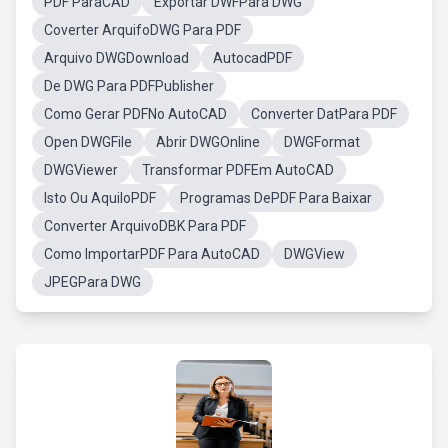
PDF ParaCAD
Exportar DWFPara DWG
Coverter ArquifoDWG Para PDF
Arquivo DWGDownload
AutocadPDF
De DWG Para PDFPublisher
Como Gerar PDFNo AutoCAD
Converter DatPara PDF
Open DWGFile
Abrir DWGOnline
DWGFormat
DWGViewer
Transformar PDFEm AutoCAD
Isto Ou AquiloPDF
Programas DePDF Para Baixar
Converter ArquivoDBK Para PDF
Como ImportarPDF Para AutoCAD
DWGView
JPEGPara DWG