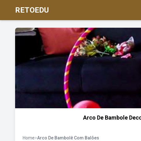
RETOEDU
Arco De Bambole Deco
Home
>
Arco De Bambolê Com Balões