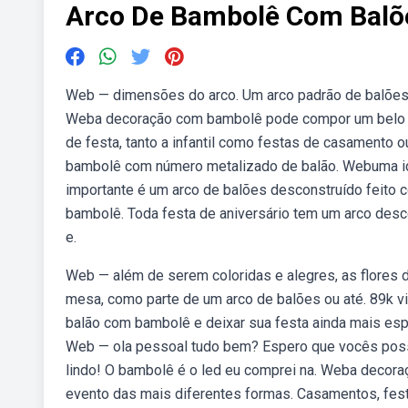
Arco De Bambolê Com Balõ
Web — dimensões do arco. Um arco padrão de balões p
Weba decoração com bambolê pode compor um belo d
de festa, tanto a infantil como festas de casament
bambolê com número metalizado de balão. Webuma ide
importante é um arco de balões desconstruído feito
bambolê. Toda festa de aniversário tem um arco desc
e.
Web — além de serem coloridas e alegres, as flores
mesa, como parte de um arco de balões ou até. 89k vi
balão com bambolê e deixar sua festa ainda mais es
Web — ola pessoal tudo bem? Espero que vocês poss
lindo! O bambolê é o led eu comprei na. Weba decora
evento das mais diferentes formas. Casamentos, festa