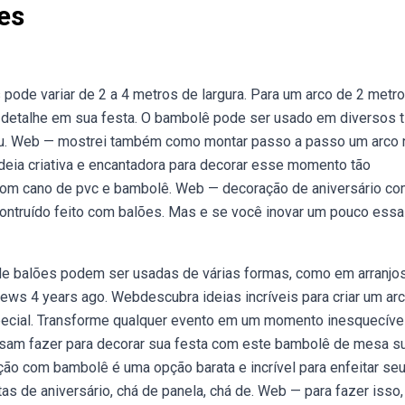
es
ode variar de 2 a 4 metros de largura. Para um arco de 2 metro
etalhe em sua festa. O bambolê pode ser usado em diversos t
o ou. Web — mostrei também como montar passo a passo um arco 
ia criativa e encantadora para decorar esse momento tão
 com cano de pvc e bambolê. Web — decoração de aniversário c
ontruído feito com balões. Mas e se você inovar um pouco essa
 de balões podem ser usadas de várias formas, como em arranjo
ews 4 years ago. Webdescubra ideias incríveis para criar um ar
pecial. Transforme qualquer evento em um momento inesquecíve
am fazer para decorar sua festa com este bambolê de mesa s
ção com bambolê é uma opção barata e incrível para enfeitar se
s de aniversário, chá de panela, chá de. Web — para fazer isso,