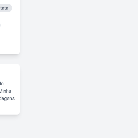
Ptata
do
Minha
rdagens