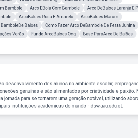
om Bambole
Arco EBola Com Bambole
Arco DeBaloes Laranja E 
ambole
ArcoBaloes Rosa E Amarelo
ArcoBaloes Marom
 BamboleDe Baloes
Como Fazer Arco DeBambole De Festa Junina
ações Verão
Fundo ArcoBaloes Ong
Base ParaArco De Balões
 ao desenvolvimento dos alunos no ambiente escolar, empregan
nexões genuínas e são alimentados por criatividade e paixão. 
a jornada para se tornarem uma geração notável, utilizando abo
ipais instituições acadêmicas do mundo - dsw.aau.edu.et.