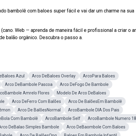
do bambolê com baloes super fácil e vai dar um charme na sua
(cano. Web — aprenda de maneira fácil e profissional a criar o a
e balão orgânico. Descubra o passo a.
eBaloes Azul
Arco DeBaloes Overlay
ArcoPara Baloes
Arco DeBambole Pascoa
Arco DeFogo De Bambole
coBambole Amrelo Flores
Modelo De Arco DeBaloes
ole
Arco DeFerro Com Balões
Arco De BalõesEm Bambolê
kémon
Arco De BalõesNormal
ArcoBambole DIA Dos Pais
eBola Com Bambolê
ArcoBambole Self
ArcoBambole Numero 1
Arco DeBalao Simples Bambole
Arco DeBaombole Com Baloes
Babole
Arco De BalõesOng
Baloes Em Bambole Infantil