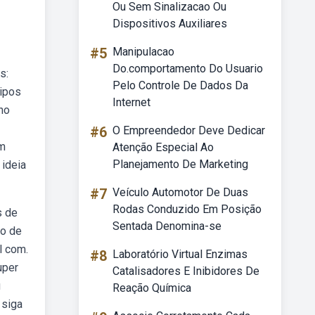
Ou Sem Sinalizacao Ou
Dispositivos Auxiliares
#5
Manipulacao
Do.comportamento Do Usuario
s:
Pelo Controle De Dados Da
ipos
Internet
no
#6
O Empreendedor Deve Dedicar
om
Atenção Especial Ao
Planejamento De Marketing
 ideia
#7
Veículo Automotor De Duas
Rodas Conduzido Em Posição
s de
Sentada Denomina-se
co de
l com.
#8
Laboratório Virtual Enzimas
uper
Catalisadores E Inibidores De
u
Reação Química
 siga