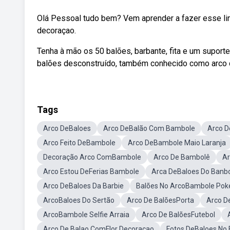
Olá Pessoal tudo bem? Vem aprender a fazer esse lin
decoraçao.
Tenha à mão os 50 balões, barbante, fita e um suporte 
balões desconstruído, também conhecido como arco d
Tags
Arco DeBaloes
Arco DeBalão Com Bambole
Arco D
Arco Feito DeBambole
Arco DeBambole Maio Laranja
Decoração Arco ComBambole
Arco De Bambolê
Ar
Arco Estou DeFerias Bambole
Arca DeBaloes Do Banb
Arco DeBaloes Da Barbie
Balões No ArcoBambole Po
ArcoBaloes Do Sertão
Arco De BalõesPorta
Arco D
ArcoBambole Selfie Arraia
Arco De BalõesFutebol
Arco De Balao ComFlor Decoracao
Fotos DeBaloes No 