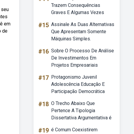
Trazem Consequências
 seu
Graves E Algumas Vezes
ntes
lê em
#15
Assinale As Duas Alternativas
o de
Que Apresentam Somente
Máquinas Simples.
#16
Sobre O Processo De Análise
De Investimentos Em
Projetos Empresariais
#17
Protagonismo Juvenil
Adolescência Educação E
Participação Democrática
#18
O Trecho Abaixo Que
Pertence A Tipologia
Dissertativa Argumentativa é
#19
é Comum Coexistirem