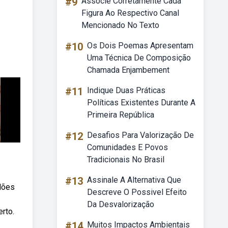
#9
Associe Corretamente Cada
Figura Ao Respectivo Canal
Mencionado No Texto
#10
Os Dois Poemas Apresentam
Uma Técnica De Composição
Chamada Enjambement
#11
Indique Duas Práticas
Políticas Existentes Durante A
Primeira República
#12
Desafios Para Valorização De
Comunidades E Povos
Tradicionais No Brasil
#13
Assinale A Alternativa Que
alões
Descreve O Possivel Efeito
Da Desvalorização
rto.
#14
Muitos Impactos Ambientais