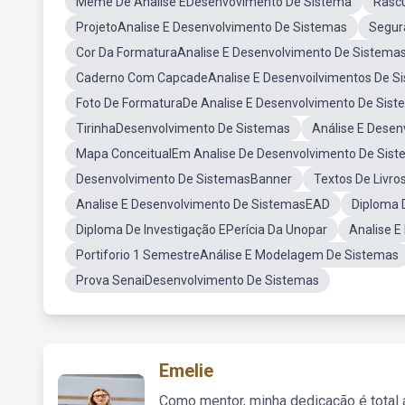
Meme De Analise EDesenvovimento De Sistema
Rascu
ProjetoAnalise E Desenvolvimento De Sistemas
Segur
Cor Da FormaturaAnalise E Desenvolvimento De Sistema
Caderno Com CapcadeAnalise E Desenvoilvimentos De S
Foto De FormaturaDe Analise E Desenvolvimento De Sis
TirinhaDesenvolvimento De Sistemas
Análise E Desen
Mapa ConceitualEm Analise De Desenvolvimento De Sis
Desenvolvimento De SistemasBanner
Textos De Livro
Analise E Desenvolvimento De SistemasEAD
Diploma 
Diploma De Investigação EPerícia Da Unopar
Analise 
Portiforio 1 SemestreAnálise E Modelagem De Sistemas
Prova SenaiDesenvolvimento De Sistemas
Emelie
Como mentor, minha dedicação é total