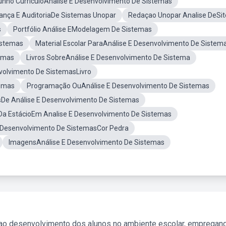
nho CurriculoAnalise E Desenvolvimento De Sistemas
ança E AuditoriaDe Sistemas Unopar
Redaçao Unopar Analise DeSi
s
Portfólio Análise EModelagem De Sistemas
istemas
Material Escolar ParaAnálise E Desenvolvimento De Sistem
temas
Livros SobreAnálise E Desenvolvimento De Sistema
volvimento De SistemasLivro
temas
Programação OuAnálise E Desenvolvimento De Sistemas
sDe Análise E Desenvolvimento De Sistemas
Da EstácioEm Analise E Desenvolvimento De Sistemas
E Desenvolvimento De SistemasCor Pedra
ImagensAnálise E Desenvolvimento De Sistemas
 ao desenvolvimento dos alunos no ambiente escolar, empregan