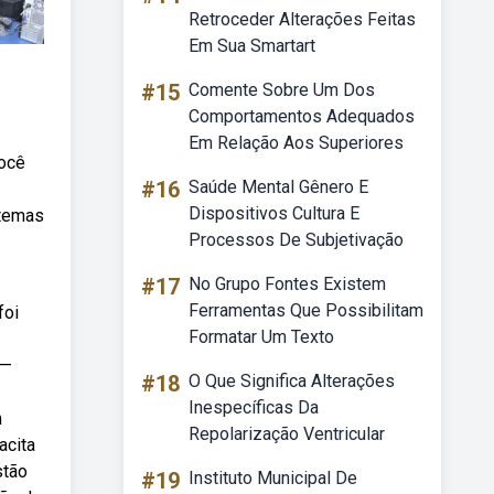
Retroceder Alterações Feitas
Em Sua Smartart
#15
Comente Sobre Um Dos
Comportamentos Adequados
Em Relação Aos Superiores
você
#16
Saúde Mental Gênero E
Dispositivos Cultura E
stemas
Processos De Subjetivação
#17
No Grupo Fontes Existem
Ferramentas Que Possibilitam
foi
Formatar Um Texto
 —
#18
O Que Significa Alterações
Inespecíficas Da
m
Repolarização Ventricular
acita
stão
#19
Instituto Municipal De