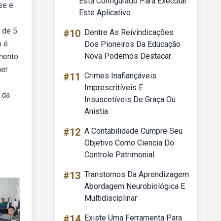
Está Configurado Para Executar
se e
Este Aplicativo
 de 5
#10
Dentre As Reivindicações
o é
Dos Pioneiros Da Educação
Nova Podemos Destacar
imento
her
#11
Crimes Inafiançáveis
Imprescritíveis E
 da
Insuscetíveis De Graça Ou
Anistia
#12
A Contabilidade Cumpre Seu
Objetivo Como Ciencia Do
Controle Patrimonial
#13
Transtornos Da Aprendizagem
Abordagem Neurobiológica E
Multidisciplinar
#14
Existe Uma Ferramenta Para