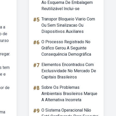
Ao Esquema De Embalagem
Reutilizável Inclui-se
#5
Transpor Bloqueio Viario Com
Ou Sem Sinalizacao Ou
a a
Dispositivos Auxiliares
o de
curso
#6
O Processo Registrado No
Gráfico Gerou A Seguinte
regar.
Consequência Demográfica
#7
Elementos Encontrados Com
as tem
Exclusividade No Mercado De
e e
Capitais Brasileiros
#8
Sobre Os Problemas
or de
Ambientais Brasileiros Marque
A Alternativa Incorreta
#9
O Sistema Operacional Não
Uma