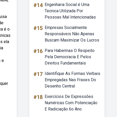
#14
Engenharia Social é Uma
Tecnica Utilizada Por
uisa
Pessoas Mal Intencionadas
de
#15
Empresas Socialmente
ca é o
Responsáveis Não Apenas
cnicas
Buscam Maximizar Os Lucros
s ela
ia
#16
Para Habermas O Respeito
Pela Democracia E Pelos
 e
Direitos Fundamentais
#17
Identifique As Formas Verbais
Empregadas Nas Frases Do
lquer
Desenho Central
#18
Exercícios De Expressões
Numéricas Com Potenciação
E Radiciação 6o Ano