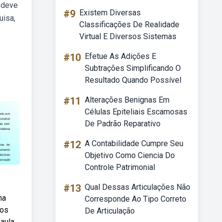
 deve
#9
Existem Diversas
uisa,
Classificações De Realidade
Virtual E Diversos Sistemas
#10
Efetue As Adições E
Subtrações Simplificando O
Resultado Quando Possível
#11
Alterações Benignas Em
Células Epiteliais Escamosas
De Padrão Reparativo
#12
A Contabilidade Cumpre Seu
Objetivo Como Ciencia Do
Controle Patrimonial
#13
Qual Dessas Articulações Não
ma
Corresponde Ao Tipo Correto
tos
De Articulação
aula,