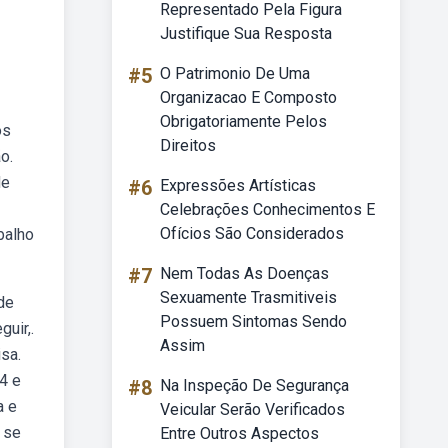
Representado Pela Figura
Justifique Sua Resposta
#5
O Patrimonio De Uma
Organizacao E Composto
Obrigatoriamente Pelos
os
Direitos
o.
de
#6
Expressões Artísticas
Celebrações Conhecimentos E
Ofícios São Considerados
balho
#7
Nem Todas As Doenças
Sexuamente Trasmitiveis
de
Possuem Sintomas Sendo
uir,.
Assim
sa.
4 e
#8
Na Inspeção De Segurança
a e
Veicular Serão Verificados
 se
Entre Outros Aspectos