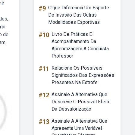
ir
#9
O'que Diferencia Um Esporte
De Invasão Das Outras
des,
Modalidades Esportivas
igo
#10
Livro De Práticas E
o de
Acompanhamento Da
iam
Aprendizagem A Conquista
Professor
#11
Relacione Os Possíveis
Significados Das Expressões
Presentes Na Estrofe
#12
Assinale A Alternativa Que
Descreve O Possivel Efeito
Da Desvalorização
#13
Assinale A Alternativa Que
Apresenta Uma Variável