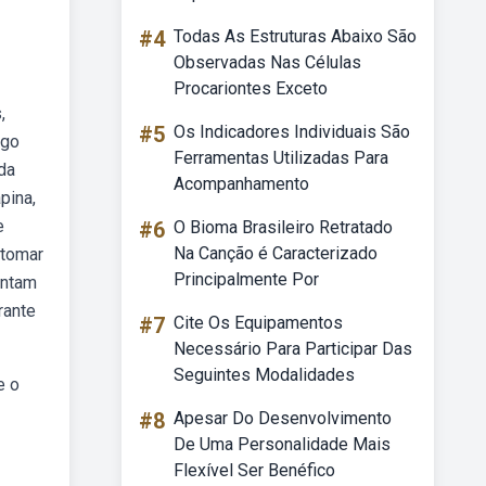
#4
Todas As Estruturas Abaixo São
Observadas Nas Células
Procariontes Exceto
,
#5
Os Indicadores Individuais São
igo
Ferramentas Utilizadas Para
da
Acompanhamento
pina,
e
#6
O Bioma Brasileiro Retratado
Na Canção é Caracterizado
 tomar
Principalmente Por
entam
rante
#7
Cite Os Equipamentos
Necessário Para Participar Das
Seguintes Modalidades
e o
#8
Apesar Do Desenvolvimento
De Uma Personalidade Mais
Flexível Ser Benéfico