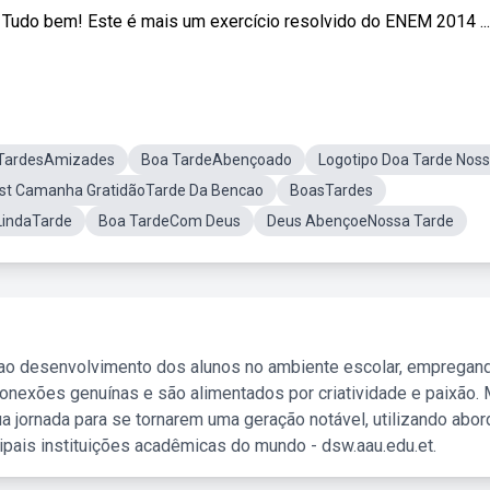
 Tudo bem! Este é mais um exercício resolvido do ENEM 2014 ...
TardesAmizades
Boa TardeAbençoado
Logotipo Doa Tarde Nos
est Camanha GratidãoTarde Da Bencao
BoasTardes
LindaTarde
Boa TardeCom Deus
Deus AbençoeNossa Tarde
 ao desenvolvimento dos alunos no ambiente escolar, empregan
nexões genuínas e são alimentados por criatividade e paixão. 
a jornada para se tornarem uma geração notável, utilizando abo
ipais instituições acadêmicas do mundo - dsw.aau.edu.et.