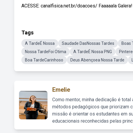
ACESSE: canalfisica.net.br/doacoes/ Faaaaala Galera!
Tags
A TardeÉ Nossa
Saudade DasNossas Tardes
Boas 
Nossa TardeFoi Otima
A TardeÉ Nossa PNG
Pinter
Boa TardeCarinhoso
Deus Abençoea Nossa Tarde
Emelie
Como mentor, minha dedicação é total
métodos pedagógicos que priorizam co
missão é orientar os estudantes em su
educacionais reconhecidas pelas princ