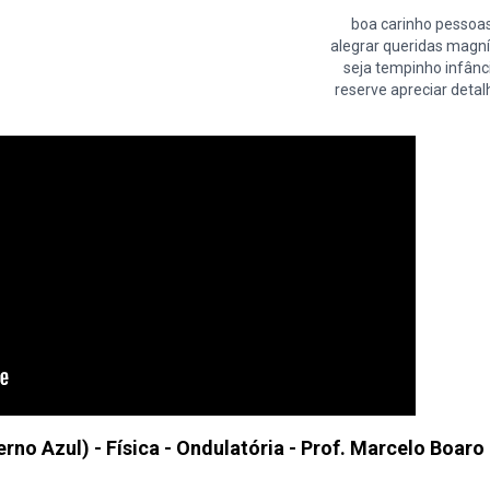
boa carinho pessoa
alegrar queridas magní
seja tempinho infânc
reserve apreciar detal
no Azul) - Física - Ondulatória - Prof. Marcelo Boaro