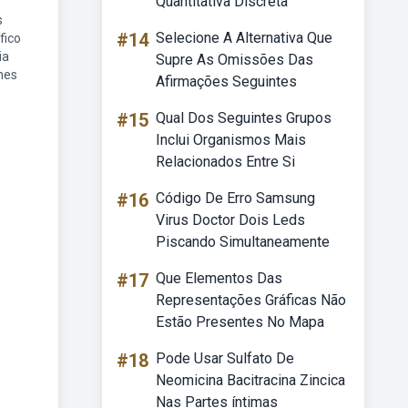
Quantitativa Discreta
s
#14
Selecione A Alternativa Que
fico
ia
Supre As Omissões Das
hes
Afirmações Seguintes
#15
Qual Dos Seguintes Grupos
Inclui Organismos Mais
Relacionados Entre Si
#16
Código De Erro Samsung
Virus Doctor Dois Leds
Piscando Simultaneamente
#17
Que Elementos Das
Representações Gráficas Não
Estão Presentes No Mapa
#18
Pode Usar Sulfato De
Neomicina Bacitracina Zincica
Nas Partes íntimas