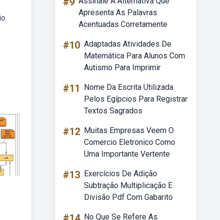
#9
Assinale A Alternativa Que
Apresenta As Palavras
io
Acentuadas Corretamente
#10
Adaptadas Atividades De
Matemática Para Alunos Com
Autismo Para Imprimir
#11
Nome Da Escrita Utilizada
Pelos Egípcios Para Registrar
Textos Sagrados
#12
Muitas Empresas Veem O
Comercio Eletronico Como
Uma Importante Vertente
#13
Exercícios De Adição
Subtração Multiplicação E
Divisão Pdf Com Gabarito
#14
No Que Se Refere As