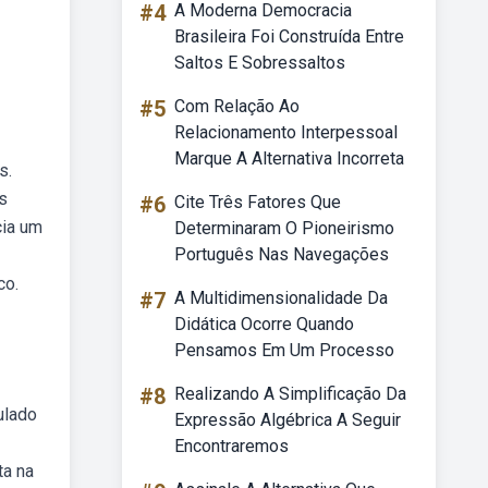
#4
A Moderna Democracia
Brasileira Foi Construída Entre
Saltos E Sobressaltos
#5
Com Relação Ao
Relacionamento Interpessoal
Marque A Alternativa Incorreta
s.
s
#6
Cite Três Fatores Que
cia um
Determinaram O Pioneirismo
Português Nas Navegações
co.
#7
A Multidimensionalidade Da
Didática Ocorre Quando
Pensamos Em Um Processo
#8
Realizando A Simplificação Da
ulado
Expressão Algébrica A Seguir
Encontraremos
ta na