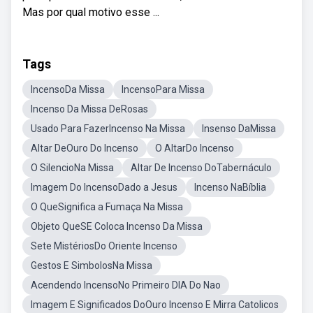
Mas por qual motivo esse ...
Tags
IncensoDa Missa
IncensoPara Missa
Incenso Da Missa DeRosas
Usado Para FazerIncenso Na Missa
Insenso DaMissa
Altar DeOuro Do Incenso
O AltarDo Incenso
O SilencioNa Missa
Altar De Incenso DoTabernáculo
Imagem Do IncensoDado a Jesus
Incenso NaBíblia
O QueSignifica a Fumaça Na Missa
Objeto QueSE Coloca Incenso Da Missa
Sete MistériosDo Oriente Incenso
Gestos E SimbolosNa Missa
Acendendo IncensoNo Primeiro DIA Do Nao
Imagem E Significados DoOuro Incenso E Mirra Catolicos