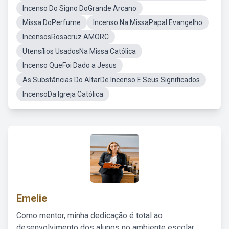
Incenso Do Signo DoGrande Arcano
Missa DoPerfume
Incenso Na MissaPapal Evangelho
IncensosRosacruz AMORC
Utensílios UsadosNa Missa Católica
Incenso QueFoi Dado a Jesus
As Substâncias Do AltarDe Incenso E Seus Significados
IncensoDa Igreja Católica
Emelie
Como mentor, minha dedicação é total ao
desenvolvimento dos alunos no ambiente escolar,