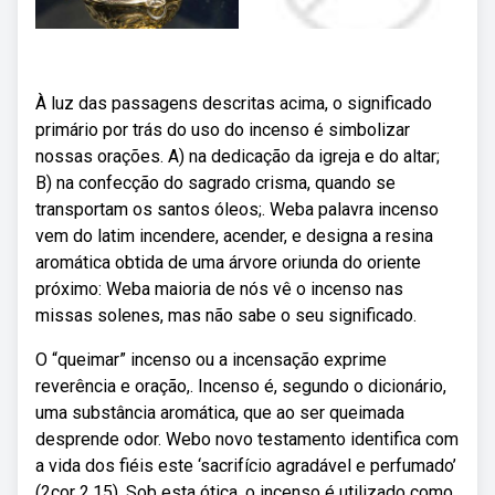
À luz das passagens descritas acima, o significado
primário por trás do uso do incenso é simbolizar
nossas orações. A) na dedicação da igreja e do altar;
B) na confecção do sagrado crisma, quando se
transportam os santos óleos;. Weba palavra incenso
vem do latim incendere, acender, e designa a resina
aromática obtida de uma árvore oriunda do oriente
próximo: Weba maioria de nós vê o incenso nas
missas solenes, mas não sabe o seu significado.
O “queimar” incenso ou a incensação exprime
reverência e oração,. Incenso é, segundo o dicionário,
uma substância aromática, que ao ser queimada
desprende odor. Webo novo testamento identifica com
a vida dos fiéis este ‘sacrifício agradável e perfumado’
(2cor 2,15). Sob esta ótica, o incenso é utilizado como.