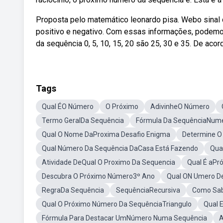
Proposta pelo matemático leonardo pisa. Webo sinal
positivo e negativo. Com essas informações, podemo
da sequência 0, 5, 10, 15, 20 são 25, 30 e 35. De acord
Tags
Qual ÉO Número
O Próximo
AdivinheO Número
Termo GeralDa Sequência
Fórmula Da SequênciaNumé
Qual O Nome DaProxima Desafio Enigma
Determine O
Qual Número Da Sequência DaCasa Está Fazendo
Qua
Atividade DeQual O Proximo Da Sequencia
Qual É aPr
Descubra O Próximo Número3º Ano
Qual ON Umero De
RegraDa Sequência
SequênciaRecursiva
Como Sab
Qual O Próximo Número Da SequênciaTriangulo
Qual 
Fórmula Para Destacar UmNúmero Numa Sequência
A