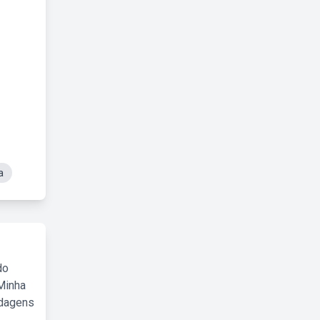
a
do
Minha
rdagens