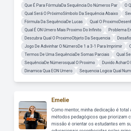
Que É Para FórmulaDa Sequência Do Números Par
O Q
Qual Será O PróximoSímbolo Da Sequência Abaixo
Se
Fórmula Da SequênciaDe Lucas
Qual O ProximoDesen
Qual É ON Umero Mais Proximo Do Infinito
Problema E
Descubra Qual O ProximoObjeto Da Sequencia
Desafi
Jogo De Adivinhar O NúmeroDe 1 a 3-1 Para Imprimir
Termos De Uma SequênciaDe Somas Parciais
Qual S
SequênciaDe Númerosqual O Proximo
Duvido AcharO 
Dinamica Qua EON Umero
Sequencia Logica Qual Nume
Emelie
Como mentor, minha dedicação é total
métodos pedagógicos que priorizam co
missão é orientar os estudantes em su
educacionais reconhecidas pelas princ