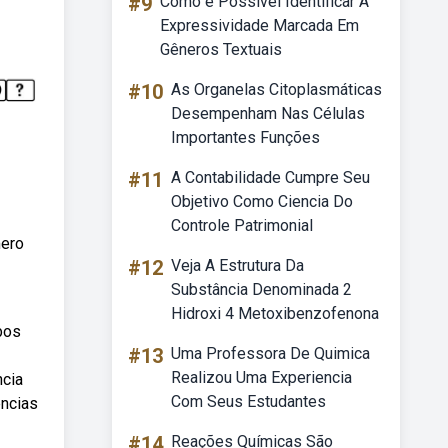
#9
Como é Possível Identificar A
Expressividade Marcada Em
Gêneros Textuais
#10
As Organelas Citoplasmáticas
Desempenham Nas Células
Importantes Funções
#11
A Contabilidade Cumpre Seu
Objetivo Como Ciencia Do
Controle Patrimonial
mero
#12
Veja A Estrutura Da
Substância Denominada 2
Hidroxi 4 Metoxibenzofenona
bos
#13
Uma Professora De Quimica
Realizou Uma Experiencia
ncia
Com Seus Estudantes
ências
#14
Reações Químicas São