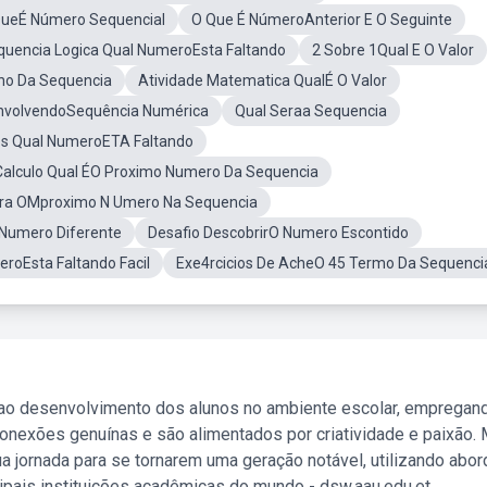
ueÉ Número Sequencial
O Que É NúmeroAnterior E O Seguinte
quencia Logica Qual NumeroEsta Faltando
2 Sobre 1Qual E O Valor
ho Da Sequencia
Atividade Matematica QualÉ O Valor
nvolvendoSequência Numérica
Qual Seraa Sequencia
os Qual NumeroETA Faltando
Calculo Qual ÉO Proximo Numero Da Sequencia
era OMproximo N Umero Na Sequencia
Numero Diferente
Desafio DescobrirO Numero Escontido
roEsta Faltando Facil
Exe4rcicios De AcheO 45 Termo Da Sequenci
 ao desenvolvimento dos alunos no ambiente escolar, empregan
nexões genuínas e são alimentados por criatividade e paixão. 
a jornada para se tornarem uma geração notável, utilizando abo
ipais instituições acadêmicas do mundo - dsw.aau.edu.et.