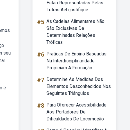
Estao Representadas Pelas
Letras Aeb.justifique
#5
As Cadeias Alimentares Não
São Exclusivas De
temos
Determinadas Relações
a
Tróficas
ço
em seu
#6
Praticas De Ensino Baseadas
mar
Na Interdisciplinaridade
Propiciam A Formação
#7
Determine As Medidas Dos
Elementos Desconhecidos Nos
o é
Seguintes Triângulos
#8
Para Oferecer Acessibilidade
Aos Portadores De
Dificuldades De Locomoção