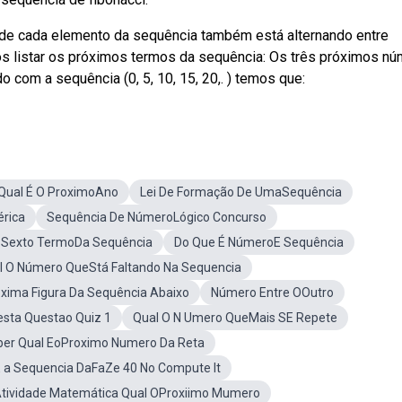
 de cada elemento da sequência também está alternando entre
s listar os próximos termos da sequência: Os três próximos n
o com a sequência (0, 5, 10, 15, 20,. ) temos que:
Qual É O ProximoAno
Lei De Formação De UmaSequência
rica
Sequência De NúmeroLógico Concurso
 Sexto TermoDa Sequência
Do Que É NúmeroE Sequência
l O Número QueStá Faltando Na Sequencia
óxima Figura Da Sequência Abaixo
Número Entre OOutro
sta Questao Quiz 1
Qual O N Umero QueMais SE Repete
er Qual EoProximo Numero Da Reta
E a Sequencia DaFaZe 40 No Compute It
tividade Matemática Qual OProxiimo Mumero