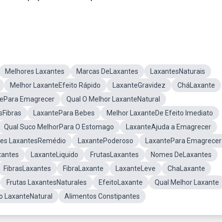
Melhores Laxantes
Marcas DeLaxantes
LaxantesNaturais
Melhor LaxanteEfeito Rápido
LaxanteGravidez
CháLaxante
tePara Emagrecer
Qual O Melhor LaxanteNatural
sFibras
LaxantePara Bebes
Melhor LaxanteDe Efeito Imediato
Qual Suco MelhorPara O Estomago
LaxanteAjuda a Emagrecer
res LaxantesRemédio
LaxantePoderoso
LaxantePara Emagrecer
xantes
LaxanteLiquido
FrutasLaxantes
Nomes DeLaxantes
FibrasLaxantes
FibraLaxante
LaxanteLeve
ChaLaxante
Frutas LaxantesNaturales
EfeitoLaxante
Qual Melhor Laxante
o LaxanteNatural
Alimentos Constipantes