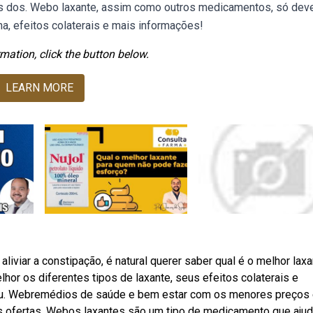
as dos. Webo laxante, assim como outros medicamentos, só dev
a, efeitos colaterais e mais informações!
mation, click the button below.
LEARN MORE
iviar a constipação, é natural querer saber qual é o melhor laxa
hor os diferentes tipos de laxante, seus efeitos colaterais e
 ou. Webremédios de saúde e bem estar com os menores preços 
es ofertas. Webos laxantes são um tipo de medicamento que ajud