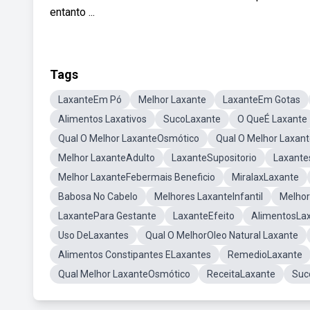
entanto ...
Tags
LaxanteEm Pó
Melhor Laxante
LaxanteEm Gotas
Alimentos Laxativos
SucoLaxante
O QueÉ Laxante
Qual O Melhor LaxanteOsmótico
Qual O Melhor Laxan
Melhor LaxanteAdulto
LaxanteSupositorio
Laxante
Melhor LaxanteFebermais Beneficio
MiralaxLaxante
Babosa No Cabelo
Melhores LaxanteInfantil
Melho
LaxantePara Gestante
LaxanteEfeito
AlimentosLa
Uso DeLaxantes
Qual O MelhorOleo Natural Laxante
Alimentos Constipantes ELaxantes
RemedioLaxante
Qual Melhor LaxanteOsmótico
ReceitaLaxante
Suc