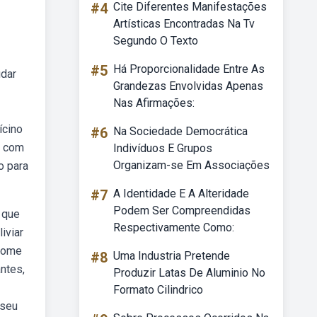
#4
Cite Diferentes Manifestações
Artísticas Encontradas Na Tv
Segundo O Texto
#5
Há Proporcionalidade Entre As
udar
Grandezas Envolvidas Apenas
Nas Afirmações:
ícino
#6
Na Sociedade Democrática
a com
Indivíduos E Grupos
Organizam-se Em Associações
o para
#7
A Identidade E A Alteridade
Podem Ser Compreendidas
 que
Respectivamente Como:
iviar
 nome
#8
Uma Industria Pretende
ntes,
Produzir Latas De Aluminio No
Formato Cilindrico
 seu