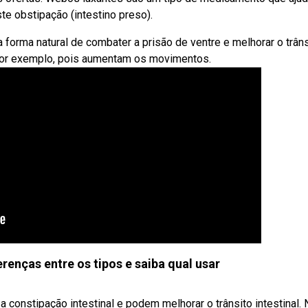
 obstipação (intestino preso).
 forma natural de combater a prisão de ventre e melhorar o trâns
, por exemplo, pois aumentam os movimentos.
renças entre os tipos e saiba qual usar
a constipação intestinal e podem melhorar o trânsito intestinal.