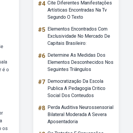
#4
Cite Diferentes Manifestações
Artísticas Encontradas Na Tv
Segundo O Texto
#5
Elementos Encontrados Com
Exclusividade No Mercado De
Capitais Brasileiro:
Se
#6
Determine As Medidas Dos
sala
Elementos Desconhecidos Nos
Seguintes Triângulos
r é o
#7
Democratização Da Escola
Publica A Pedagogia Critico
Social Dos Conteudos
#8
Perda Auditiva Neurossensorial
er
Bilateral Moderada A Severa
a
Aposentadoria
o os