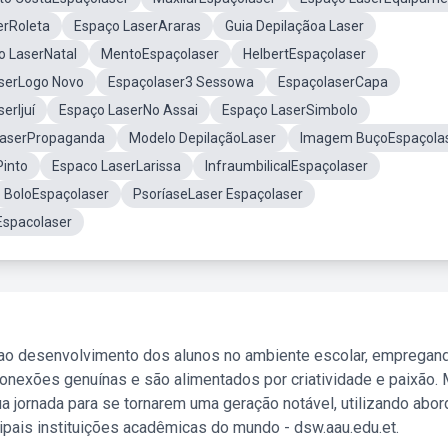
erRoleta
Espaço LaserAraras
Guia Depilaçãoa Laser
o LaserNatal
MentoEspaçolaser
HelbertEspaçolaser
serLogo Novo
Espaçolaser3 Sessowa
EspaçolaserCapa
erIjuí
Espaço LaserNo Assai
Espaço LaserSimbolo
LaserPropaganda
Modelo DepilaçãoLaser
Imagem BuçoEspaçola
Pinto
Espaco LaserLarissa
InfraumbilicalEspaçolaser
BoloEspaçolaser
PsoríaseLaser Espaçolaser
spacolaser
 ao desenvolvimento dos alunos no ambiente escolar, empregan
nexões genuínas e são alimentados por criatividade e paixão. 
a jornada para se tornarem uma geração notável, utilizando abo
ipais instituições acadêmicas do mundo - dsw.aau.edu.et.