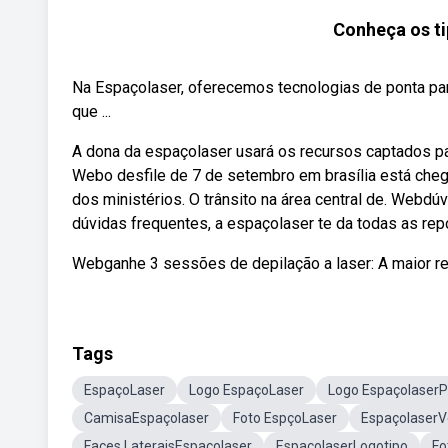
Conheça os ti
Na Espaçolaser, oferecemos tecnologias de ponta par
que ...
A dona da espaçolaser usará os recursos captados pa
Webo desfile de 7 de setembro em brasília está cheg
dos ministérios. O trânsito na área central de. Webdú
dúvidas frequentes, a espaçolaser te da todas as rep
Webganhe 3 sessões de depilação a laser: A maior re
Tags
EspaçoLaser
Logo EspaçoLaser
Logo Espaçolaser
CamisaEspaçolaser
Foto EspçoLaser
EspaçolaserV
Faces LateraisEspaçolaser
EspaçolaserLogotipo
Fo