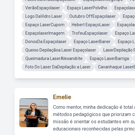
VerãoEspaçolaser
Espaço LaserPolvilho
Espaçolas
Logo DaVidro Laser
Outubro OffEspaçolaser
Espaç
Espaço LaserCupom
Hebert EspaçoLaser
Espaçola
EspaçolaserImagem
TrofeuEspaçolaser
Espaço Las
DonosDa Espaçolaser
Espaço LaserBaner
Espaço 
Queixo Depilaçãoa Laser Espaçolaser
LaserDepilação 
Queimadura LaserAlexandrite
Espaço LaserBarriga
Foto Do Laser DaDepilação a Laser
Cavanhaque LaserE
Emelie
Como mentor, minha dedicação é total
métodos pedagógicos que priorizam co
missão é orientar os estudantes em su
educacionais reconhecidas pelas princ