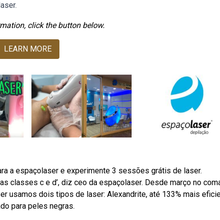
aser.
mation, click the button below.
LEARN MORE
ara a espaçolaser e experimente 3 sessões grátis de laser.
a as classes c e d’, diz ceo da espaçolaser. Desde março no co
r usamos dois tipos de laser: Alexandrite, até 133% mais efici
ado para peles negras.