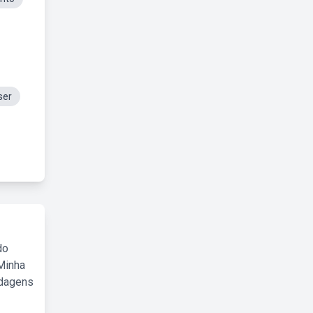
ser
do
Minha
rdagens