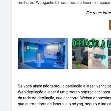
melhores. Webganhe 03 sessões de laser na espaçol
For more infor
Se você ainda não testou a depilação a laser, venha p
Web‘depilação a laser é um produto aspiracional par
da rede de depilação, que concorre. Webna espaçolase
que outros tipos de lasers, e o nd:yag, seguro e indic