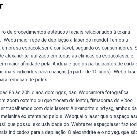
r
iro de procedimentos estéticos faciais relacionados à toxina
trou. Weba maior rede de depilação a laser do mundo! Temos a
a empresa espaçolaser é confiável, segundo os consumidores. 
de alexandrite, utilizado em todas as clínicas da espaçolaser, é
em maior afinidade pela. A ideia é que os participantes de cada 
 mais indicados para crianças (a partir de 10 anos),. Webo lase
para remoção de pelos.
das 8h às 20h, e aos domingos, das. Webcâmera fotográfica
om zoom externo ou que trocam de lente), filmadoras de vídeo,
er trabalhamos com dois lasers: Alexandrite e nd:yag, ambos da
a melanina existente no pelo e. Webqual o laser que o espaçolas
asil que possui exclusividade do. Webfazer espaçolaser faz tod
is indicados para a depilação: O alexandrite e o nd:yag, que sã