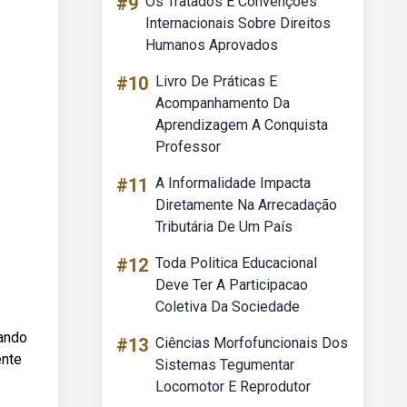
#9
Os Tratados E Convenções
Internacionais Sobre Direitos
Humanos Aprovados
#10
Livro De Práticas E
Acompanhamento Da
Aprendizagem A Conquista
Professor
#11
A Informalidade Impacta
Diretamente Na Arrecadação
Tributária De Um País
#12
Toda Politica Educacional
Deve Ter A Participacao
Coletiva Da Sociedade
mando
#13
Ciências Morfofuncionais Dos
ente
Sistemas Tegumentar
Locomotor E Reprodutor