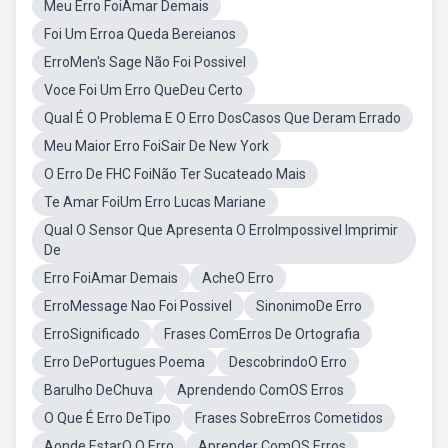
Meu Erro FoiAmar Demais
Foi Um Erroa Queda Bereianos
ErroMen's Sage Não Foi Possivel
Voce Foi Um Erro QueDeu Certo
Qual É O Problema E O Erro DosCasos Que Deram Errado
Meu Maior Erro FoiSair De New York
O Erro De FHC FoiNão Ter Sucateado Mais
Te Amar FoiUm Erro Lucas Mariane
Qual O Sensor Que Apresenta O ErroImpossivel Imprimir
De
Erro FoiAmar Demais
AcheO Erro
ErroMessage Nao Foi Possivel
SinonimoDe Erro
ErroSignificado
Frases ComErros De Ortografia
Erro DePortugues Poema
DescobrindoO Erro
Barulho DeChuva
Aprendendo ComOS Erros
O Que É Erro DeTipo
Frases SobreErros Cometidos
Aonde EstarO O Erro
Aprender ComOS Erros