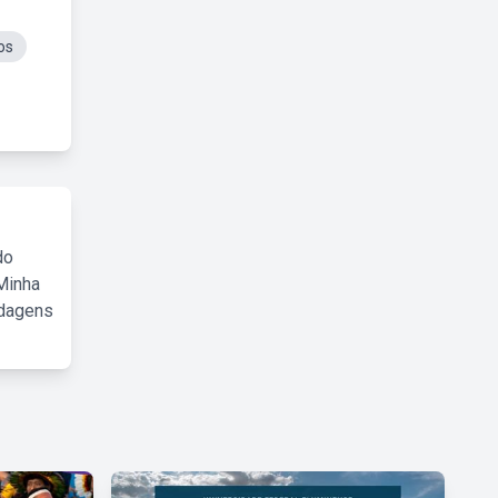
os
do
Minha
rdagens