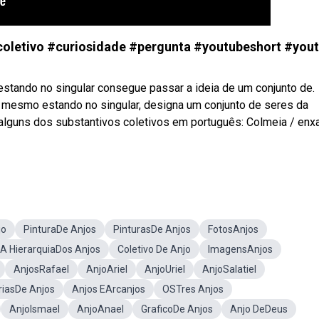
#coletivo #curiosidade #pergunta #youtubeshort #you
stando no singular consegue passar a ideia de um conjunto de.
 mesmo estando no singular, designa um conjunto de seres da
lguns dos substantivos coletivos em português: Colmeia / enx
jo
PinturaDe Anjos
PinturasDe Anjos
FotosAnjos
A HierarquiaDos Anjos
Coletivo De Anjo
ImagensAnjos
AnjosRafael
AnjoAriel
AnjoUriel
AnjoSalatiel
riasDe Anjos
Anjos EArcanjos
OSTres Anjos
AnjoIsmael
AnjoAnael
GraficoDe Anjos
Anjo DeDeus