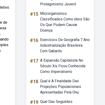
Protagonismo Juvenil
letivo
#15
Microrganismos
Classificados Como úteis São
 e de
Os Que Podem Causar
resa
Doença
A
quando
#16
Exercícios De Geografia 7 Ano
mples
Industrialização Brasileira
.
Com Gabarito
#17
A Expansão Capitalista No
Século Xix Ficou Conhecida
Como Imperialismo
#18
Qual é A Finalidade Das
Projeções Populacionais
Apresentadas Pela Onu
#19
Qual Das Seguintes