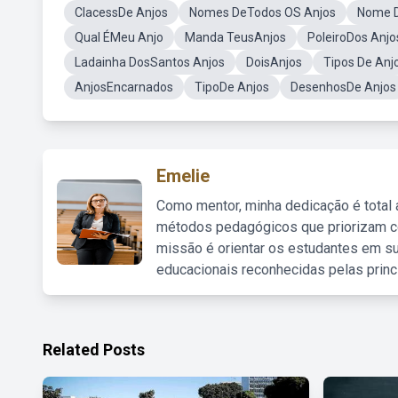
ClacessDe Anjos
Nomes DeTodos OS Anjos
Nome D
Qual ÉMeu Anjo
Manda TeusAnjos
PoleiroDos Anjo
Ladainha DosSantos Anjos
DoisAnjos
Tipos De Anj
AnjosEncarnados
TipoDe Anjos
DesenhosDe Anjos
Emelie
Como mentor, minha dedicação é total
métodos pedagógicos que priorizam co
missão é orientar os estudantes em su
educacionais reconhecidas pelas princ
Related Posts