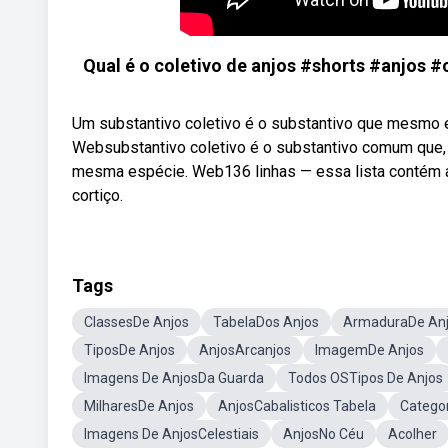
Qual é o coletivo de anjos #shorts #anjos 
Um substantivo coletivo é o substantivo que mesmo e
Websubstantivo coletivo é o substantivo comum que,
mesma espécie. Web136 linhas — essa lista contém a
cortiço.
Tags
ClassesDe Anjos
TabelaDos Anjos
ArmaduraDe An
TiposDe Anjos
AnjosArcanjos
ImagemDe Anjos
Imagens De AnjosDa Guarda
Todos OSTipos De Anjos
MilharesDe Anjos
AnjosCabalisticos Tabela
Catego
Imagens De AnjosCelestiais
AnjosNo Céu
Acolher