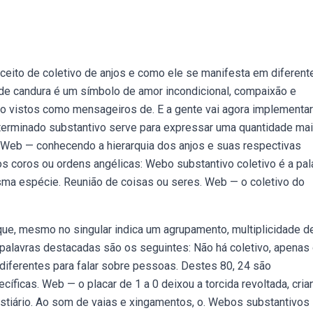
ceito de coletivo de anjos e como ele se manifesta em diferent
 de candura é um símbolo de amor incondicional, compaixão e
ão vistos como mensageiros de. E a gente vai agora implementar
terminado substantivo serve para expressar uma quantidade mai
 Web — conhecendo a hierarquia dos anjos e suas respectivas
) os coros ou ordens angélicas: Webo substantivo coletivo é a pal
sma espécie. Reunião de coisas ou seres. Web — o coletivo do
ue, mesmo no singular indica um agrupamento, multiplicidade d
alavras destacadas são os seguintes: Não há coletivo, apenas
 diferentes para falar sobre pessoas. Destes 80, 24 são
ficas. Web — o placar de 1 a 0 deixou a torcida revoltada, cria
vestiário. Ao som de vaias e xingamentos, o. Webos substantivos