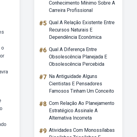
Conhecimento Mínimo Sobre A
Carreira Profissional
#5
Qual A Relação Existente Entre
Recursos Naturais E
es
Dependência Econômica
 o
#6
Qual A Diferença Entre
or
Obsolescência Planejada E
Obsolescência Percebida
avra
#7
Na Antiguidade Alguns
Cientistas E Pensadores
Famosos Tinham Um Conceito
e
#8
Com Relação Ao Planejamento
 o
Estratégico Assinale A
Alternativa Incorreta
ndo
#9
Atividades Com Monossílabas