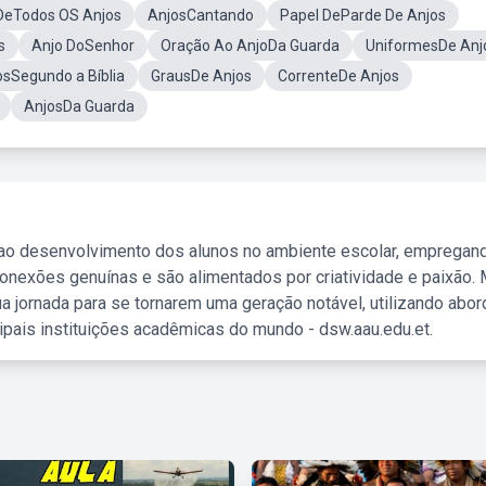
eTodos OS Anjos
AnjosCantando
Papel DeParde De Anjos
s
Anjo DoSenhor
Oração Ao AnjoDa Guarda
UniformesDe Anj
osSegundo a Bíblia
GrausDe Anjos
CorrenteDe Anjos
AnjosDa Guarda
 ao desenvolvimento dos alunos no ambiente escolar, empregan
nexões genuínas e são alimentados por criatividade e paixão. 
a jornada para se tornarem uma geração notável, utilizando abo
ipais instituições acadêmicas do mundo - dsw.aau.edu.et.