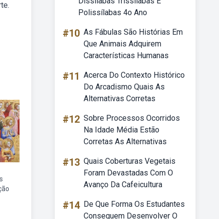
Dissílabas Trissílabas E
te.
Polissílabas 4o Ano
#10
As Fábulas São Histórias Em
Que Animais Adquirem
Características Humanas
#11
Acerca Do Contexto Histórico
Do Arcadismo Quais As
Alternativas Corretas
#12
Sobre Processos Ocorridos
Na Idade Média Estão
Corretas As Alternativas
#13
Quais Coberturas Vegetais
Foram Devastadas Com O
s
Avanço Da Cafeicultura
ição
#14
De Que Forma Os Estudantes
Conseguem Desenvolver O