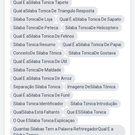
Qual E aSilaba Tonica Tapete
Qual aSilaba Tonica De Triangulo Resposta
Silaba TonicaDe Loja
Qual É aSilaba Tonica De Sapato
Silaba TonicaDe Peteca
Silaba TonicaDe Helicoptero
Qual É aSilaba Tonica De Felinos
Silaba Tonica Resumo
Qual É aSilaba Tonica De Papai
ConceitoDe Sílaba Tônica
Silaba TonicaDe Gostava
Qual É aSilaba Tonica De Útil
Silaba TonicaDe Maldade
Qual E aSilaba Tonica De Arroz
Separação Silaba Tonica
Imagens DeSilaba Tônica
Qual É aSilaba Tonica De Funil
Silaba Tonica Identificador
Silaba Tonica Introdução
QualSilaba Está Faltanto
Que ESSilaba Tonica
O Que ESilaba Tonica Explicaçao
Quantas Silabas Tem a Palavra RefriregadorQual E a