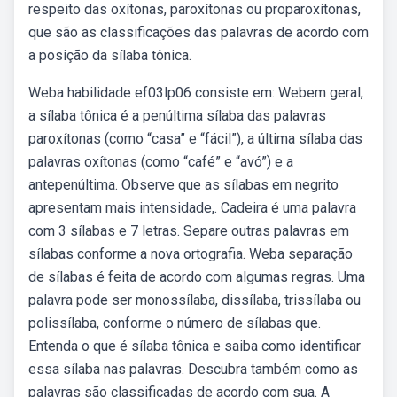
respeito das oxítonas, paroxítonas ou proparoxítonas,
que são as classificações das palavras de acordo com
a posição da sílaba tônica.
Weba habilidade ef03lp06 consiste em: Webem geral,
a sílaba tônica é a penúltima sílaba das palavras
paroxítonas (como “casa” e “fácil”), a última sílaba das
palavras oxítonas (como “café” e “avó”) e a
antepenúltima. Observe que as sílabas em negrito
apresentam mais intensidade,. Cadeira é uma palavra
com 3 sílabas e 7 letras. Separe outras palavras em
sílabas conforme a nova ortografia. Weba separação
de sílabas é feita de acordo com algumas regras. Uma
palavra pode ser monossílaba, dissílaba, trissílaba ou
polissílaba, conforme o número de sílabas que.
Entenda o que é sílaba tônica e saiba como identificar
essa sílaba nas palavras. Descubra também como as
palavras são classificadas de acordo com sua. A