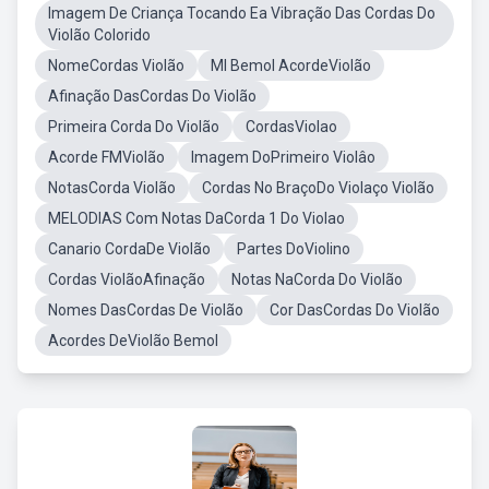
Imagem De Criança Tocando Ea Vibração Das Cordas Do
Violão Colorido
NomeCordas Violão
MI Bemol AcordeViolão
Afinação DasCordas Do Violão
Primeira Corda Do Violão
CordasViolao
Acorde FMViolão
Imagem DoPrimeiro Violâo
NotasCorda Violão
Cordas No BraçoDo Violaço Violão
MELODIAS Com Notas DaCorda 1 Do Violao
Canario CordaDe Violão
Partes DoViolino
Cordas ViolãoAfinação
Notas NaCorda Do Violão
Nomes DasCordas De Violão
Cor DasCordas Do Violão
Acordes DeViolão Bemol