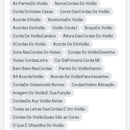
As PartesDo Violão
NomeCordas Do Violão
Corda DoViolao Casas
Cores DasCordas De Violão
Acorde GViolão
AnatomiaDo Violão
Acordes DeViolão
Violão Corda1
BraçoDo Violão
Corda De ViolãoCanário
Altura DasCordas Do Violão
6Cordas Do Violão
Acorde De DóViolão
Sons NasCordas Do Violao
Cordas Do ViolãoDesenho
Violao CordasLetra
Cor DaPrimeira Corda MI
Bam Bam NasCordas
Partes Do ViolãoGianini
A9 AcordeViolão
Acorde De ViolãoPara Iniciantes
CordaDe Violaoncelo Nomes
CordasViolino Afinação
Imagem Do ViolãoE Sua Função
CordasDe Aço Violão Notas
Todas as Letras DasCordas E Um Violão
Cordas De ViolãoQuais São as Cores
O Que É ORastilho Do Violão