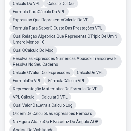
Cálculo Do VPL
Cálculo Do Das
Fórmula ParaCálculo Da VPL
Expressao Que RepresentaCalculo Da VPL
Formula Para SaberO Custo Das Prestações VPL
Qual Relaçao Algebrica Que Representa OTriplo De Um N
Umero Menos 10
Qual OCalculo Do Mod
Resolva as Expressões Numéricas AbaixoE Transcreva E
Resolva No Seu Caderno
Calcule OValor Das Expressões
CálculoDe VPL
FórmulaDo VPL
FórmulaCálculo VPL
Representação MatematicaDa Formula Do VPL
VPL Cálculo
CalcularO VPL
Qual Valor DaLetra a Calculo Log
Ordem De CalculoDas Expressoes Pemba's
Na Figura AbaixoOp E Bissetriz Do Ângulo AOB
Analise De Viabilidade