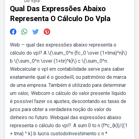
Do Vpla
Qual Das Expressões Abaixo
Representa O Cálculo Do Vpla
Web — qual das expressões abaixo representa o
cálculo do vpl? A \(\sum_0^n {fc_0 \over (1+tma)^n}\)
b \(\sum_0^n \over (1+tir)^k}\) c \(\sum_0^n.
Webcalcular o vpl em contabilidade serve para saber
exatamente qual é o goodwill, ou patrimônio de marca
de uma empresa. Também é utilizado para determinar
um valor,. Webcom o cálculo do valor presente líquido
é possível fazer os ajustes, descontando as taxas de
juros para obter a verdadeira noção do valor do
dinheiro no futuro. Webqual das expressões abaixo
representa o cálculo do vpl?. Α sum 0 to n (f*c_{k})/((1
+ tma) ^ k) b lucris custodolnvestimento c n *