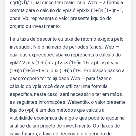
sqrt((vf)/. Qual disco tem maior raio. Web — a fórmula
correta para o cálculo do vpla é vpl×i× (1+i)n (1+i)n−1,
onde: Vpl representa o valor presente líquido do
projeto ou investimento;
I é a taxa de desconto ou taxa de retorno exigida pelo
investidor; N é o número de períodos (anos,. Web —
qual das expressões abaixo representa o cálculo do
vpla? V pl × (1 + i)n v pl × i× (1+i)n 1+i v pl i v pl × i×
(1+i)n (1+i)n−1 v pl × i× (1+i)n (1+i. Explicação passo a
passo:espero ter te ajudado Web — para fazer o
cálculo do vpla você deve utilizar uma fórmula
específica, neste caso, será necessário ter em mãos
as seguintes informações: Webentão, o valor presente
líquido (vpl) é um dos métodos que calcula a
viabilidade econômica de algo e que pode te ajudar na
análise de um projeto de investimento. Os fluxos de
caixa futuros, a taxa de desconto e o período de