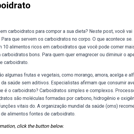
oidrato
em carboidratos para compor a sua dieta? Neste post, você vai
. Para que servem os carboidratos no corpo. O que acontece se.
om 10 alimentos ricos em carboidratos que você pode comer mais
carboidratos bons. Para quem quer emagrecer ou diminuir o ape
e carboidrato.
o algumas frutas e vegetais, como morango, amora, acelga e alf
a da saúde sem aditivos. Especialistas afirmam que consumir av
ue é o carboidrato? Carboidratos simples e complexos. Process
idratos são moléculas formadas por carbono, hidrogênio e oxigên
 funções vitais do. A organização mundial da saúde (oms) recom
de alimentos fontes de carboidrato.
mation, click the button below.