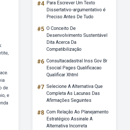
#4
Para Escrever Um Texto
Dissertativo-argumentativo é
Preciso Antes De Tudo
#5
O Conceito De
Desenvolvimento Sustentável
Dita Acerca Da
:
Compatibilização
tite,
#6
Consultacadastral Inss Gov Br
Esocial Pages Qualificacao
ace.
Qualificar Xhtml
eia
#7
Selecione A Alternativa Que
o de
Completa As Lacunas Das
io, e
Afirmações Seguintes
enda
#8
Com Relação Ao Planejamento
Estratégico Assinale A
Alternativa Incorreta