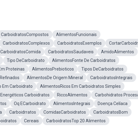
CarboidratosCompostos
AlimentosFuncionais
CarboidratosComplexos
CarboidratosExemplos
CortarCarboid
CarboidratosComida
CarboidratosSaudaveis
AmidoAlimentos
Tipo DeCarboidrato
AlimentosFonte De Carboidratos
Em Proteinas
AlimentosPrebioticos
Tipos DeCarboidratos
sRefinados
AlimentosDe Origem Mineral
CarboidratosIntegrais
o Em Carboidrato
AlimentosRicos Em Carboidratos Simples
Energéticos Carboidratos
RiccoAlimentos
Carbohidratos Proces
ntos
Oq ECarboidrato
AlimentosIntegrais
Doença Celíaca
a
Carboidrratos
ComidasCarboidratos
CarboidratosBom
oidratos
Cereais
CarboidratosTop 20 Alimentos