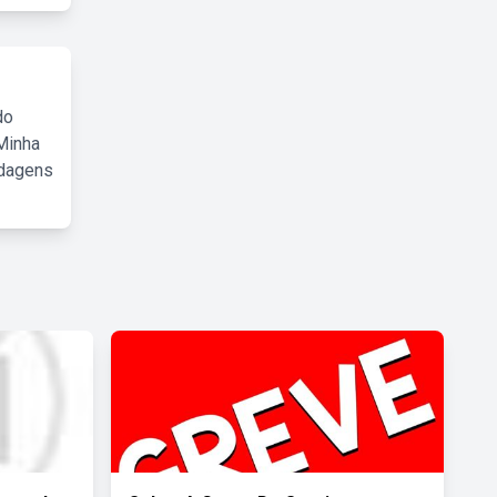
do
Minha
rdagens