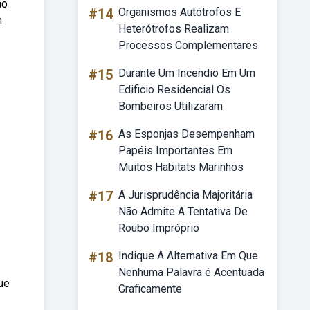
ão
#14
Organismos Autótrofos E
m
Heterótrofos Realizam
Processos Complementares
#15
Durante Um Incendio Em Um
Edificio Residencial Os
Bombeiros Utilizaram
#16
As Esponjas Desempenham
Papéis Importantes Em
Muitos Habitats Marinhos
#17
A Jurisprudência Majoritária
Não Admite A Tentativa De
Roubo Impróprio
#18
Indique A Alternativa Em Que
Nenhuma Palavra é Acentuada
ue
Graficamente