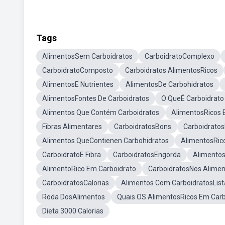
Tags
AlimentosSem Carboidratos
CarboidratoComplexo
CarboidratoComposto
Carboidratos AlimentosRicos
AlimentosE Nutrientes
AlimentosDe Carbohidratos
AlimentosFontes De Carboidratos
O QueÉ Carboidrato
Alimentos Que Contém Carboidratos
AlimentosRicos 
Fibras Alimentares
CarboidratosBons
Carboidrato
Alimentos QueContienen Carbohidratos
AlimentosRic
CarboidratoE Fibra
CarboidratosEngorda
Alimentos
AlimentoRico Em Carboidrato
CarboidratosNos Alime
CarboidratosCalorias
Alimentos Com CarboidratosList
Roda DosAlimentos
Quais OS AlimentosRicos Em Carb
Dieta 3000 Calorias