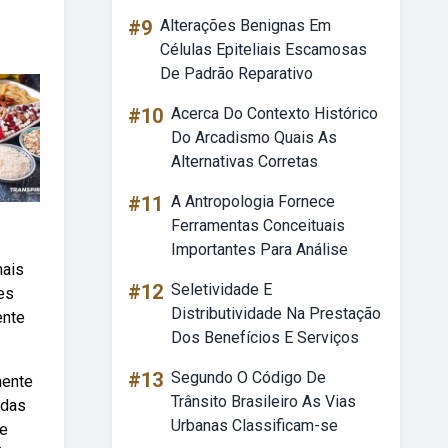
#9
Alterações Benignas Em
Células Epiteliais Escamosas
De Padrão Reparativo
#10
Acerca Do Contexto Histórico
Do Arcadismo Quais As
Alternativas Corretas
#11
A Antropologia Fornece
Ferramentas Conceituais
Importantes Para Análise
mais
#12
Seletividade E
es
Distributividade Na Prestação
ente
Dos Benefícios E Serviços
#13
Segundo O Código De
mente
Trânsito Brasileiro As Vias
 das
Urbanas Classificam-se
te