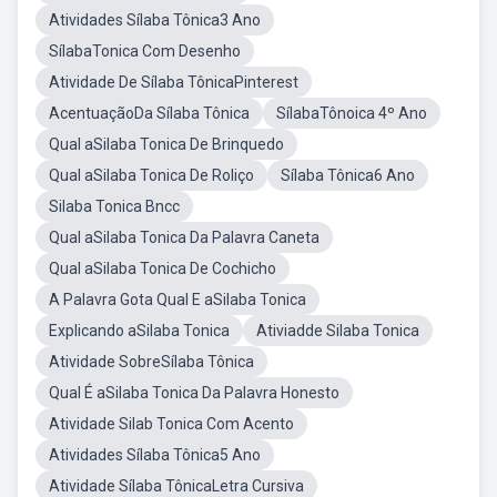
Atividades Sílaba Tônica3 Ano
SílabaTonica Com Desenho
Atividade De Sílaba TônicaPinterest
AcentuaçãoDa Sílaba Tônica
SílabaTônoica 4º Ano
Qual aSilaba Tonica De Brinquedo
Qual aSilaba Tonica De Roliço
Sílaba Tônica6 Ano
Silaba Tonica Bncc
Qual aSilaba Tonica Da Palavra Caneta
Qual aSilaba Tonica De Cochicho
A Palavra Gota Qual E aSilaba Tonica
Explicando aSilaba Tonica
Ativiadde Silaba Tonica
Atividade SobreSílaba Tônica
Qual É aSilaba Tonica Da Palavra Honesto
Atividade Silab Tonica Com Acento
Atividades Sílaba Tônica5 Ano
Atividade Sílaba TônicaLetra Cursiva