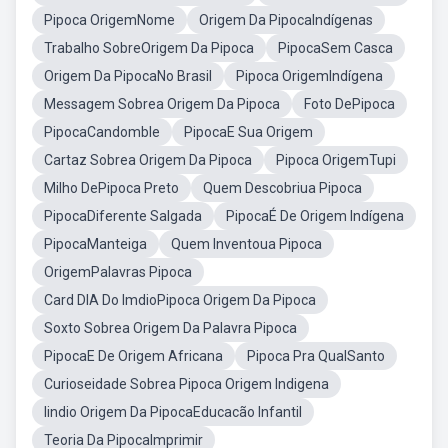
Pipoca OrigemNome
Origem Da PipocaIndígenas
Trabalho SobreOrigem Da Pipoca
PipocaSem Casca
Origem Da PipocaNo Brasil
Pipoca OrigemIndígena
Messagem Sobrea Origem Da Pipoca
Foto DePipoca
PipocaCandomble
PipocaE Sua Origem
Cartaz Sobrea Origem Da Pipoca
Pipoca OrigemTupi
Milho DePipoca Preto
Quem Descobriua Pipoca
PipocaDiferente Salgada
PipocaÉ De Origem Indígena
PipocaManteiga
Quem Inventoua Pipoca
OrigemPalavras Pipoca
Card DIA Do ImdioPipoca Origem Da Pipoca
Soxto Sobrea Origem Da Palavra Pipoca
PipocaE De Origem Africana
Pipoca Pra QualSanto
Curioseidade Sobrea Pipoca Origem Indigena
Iindio Origem Da PipocaEducacão Infantil
Teoria Da PipocaImprimir