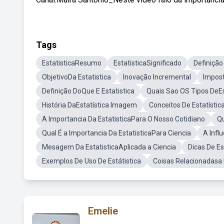
Tags
EstatisticaResumo
EstatisticaSignificado
Definição
ObjetivoDa Estatistica
Inovação Incremental
Impost
Definição DoQue E Estatistica
Quais Sao OS Tipos DeEs
História DaEstatística Imagem
Conceitos De Estatístic
A Importancia Da EstatisticaPara O Nosso Cotidiano
Qu
Qual É a Importancia Da EstatisticaPara Ciencia
A Infl
Mesagem Da EstatisticaAplicada a Ciencia
Dicas De E
Exemplos De Uso De Estátistica
Coisas Relacionadasa 
Emelie