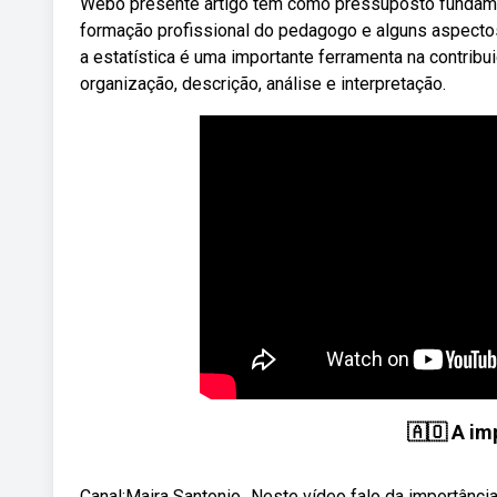
Webo presente artigo tem como pressuposto fundament
formação profissional do pedagogo e alguns aspectos.
a estatística é uma importante ferramenta na contrib
organização, descrição, análise e interpretação.
🇦🇴 A im
Canal:Maira Santonio_Neste vídeo falo da importância