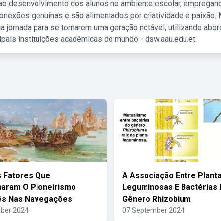
 ao desenvolvimento dos alunos no ambiente escolar, empregan
nexões genuínas e são alimentados por criatividade e paixão. 
a jornada para se tornarem uma geração notável, utilizando abo
ipais instituições acadêmicas do mundo - dsw.aau.edu.et.
s Fatores Que
A Associação Entre Plant
naram O Pioneirismo
Leguminosas E Bactérias
ês Nas Navegações
Gênero Rhizobium
ber 2024
07 September 2024