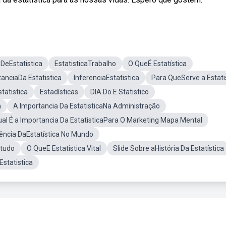
 DeEstatistica
EstatisticaTrabalho
O QueÉ Estatística
anciaDa Estatistica
InferenciaEstatistica
Para QueServe a Estati
tatistica
Estadísticas
DIA Do E Statistico
a
A Importancia Da EstatisticaNa Administração
al É a Importancia Da EstatisticaPara O Marketing Mapa Mental
uência DaEstatística No Mundo
studo
O QueE Estatistica Vital
Slide Sobre aHistória Da Estatística
Estatistica