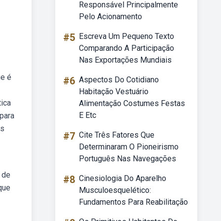
Responsável Principalmente
Pelo Acionamento
#5
Escreva Um Pequeno Texto
Comparando A Participação
Nas Exportações Mundiais
ue é
#6
Aspectos Do Cotidiano
Habitação Vestuário
tica
Alimentação Costumes Festas
E Etc
para
as
#7
Cite Três Fatores Que
Determinaram O Pioneirismo
Português Nas Navegações
 de
#8
Cinesiologia Do Aparelho
que
Musculoesquelético:
Fundamentos Para Reabilitação