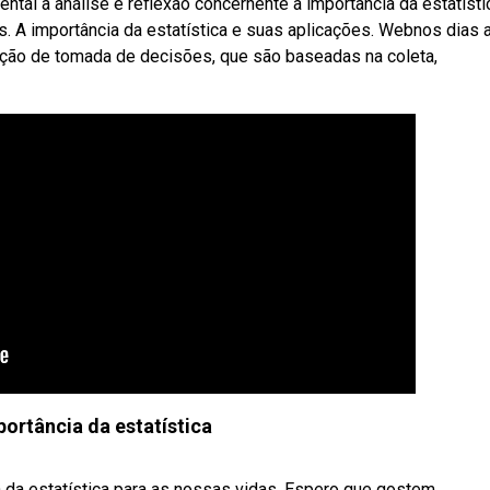
al a análise e reflexão concernente à importância da estatísti
 A importância da estatística e suas aplicações. Webnos dias a
uição de tomada de decisões, que são baseadas na coleta,
portância da estatística
 da estatística para as nossas vidas. Espero que gostem.