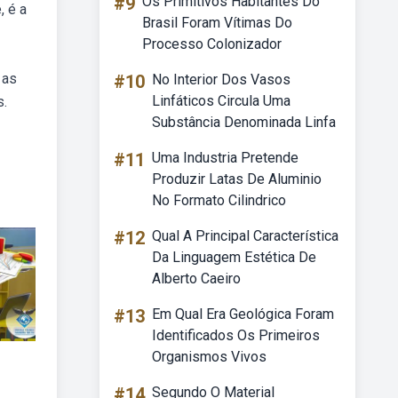
#9
Os Primitivos Habitantes Do
, é a
Brasil Foram Vítimas Do
Processo Colonizador
 as
#10
No Interior Dos Vasos
Linfáticos Circula Uma
s.
Substância Denominada Linfa
#11
Uma Industria Pretende
Produzir Latas De Aluminio
No Formato Cilindrico
#12
Qual A Principal Característica
Da Linguagem Estética De
Alberto Caeiro
#13
Em Qual Era Geológica Foram
Identificados Os Primeiros
Organismos Vivos
#14
Segundo O Material