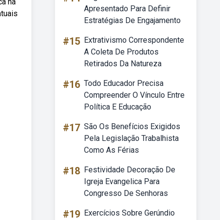
ca na
Apresentado Para Definir
tuais
Estratégias De Engajamento
#15
Extrativismo Correspondente
A Coleta De Produtos
Retirados Da Natureza
#16
Todo Educador Precisa
Compreender O Vínculo Entre
Política E Educação
#17
São Os Benefícios Exigidos
Pela Legislação Trabalhista
Como As Férias
#18
Festividade Decoração De
Igreja Evangelica Para
Congresso De Senhoras
#19
Exercícios Sobre Gerúndio