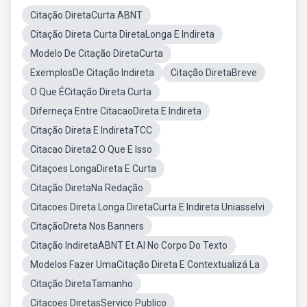
Citação DiretaCurta ABNT
Citação Direta Curta DiretaLonga E Indireta
Modelo De Citação DiretaCurta
ExemplosDe Citação Indireta
Citação DiretaBreve
O Que ÉCitação Direta Curta
Diferneça Entre CitacaoDireta E Indireta
Citação Direta E IndiretaTCC
Citacao Direta2 O Que E Isso
Citaçoes LongaDireta E Curta
Citação DiretaNa Redação
Citacoes Direta Longa DiretaCurta E Indireta Uniasselvi
CitaçãoDreta Nos Banners
Citação IndiretaABNT Et Al No Corpo Do Texto
Modelos Fazer UmaCitação Direta E Contextualizá La
Citação DiretaTamanho
Citacoes DiretasServico Publico