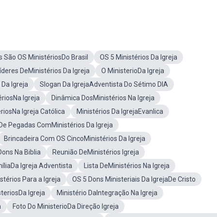
s São OS MinistériosDo Brasil
OS 5 Ministérios Da Igreja
íderes DeMinistérios Da Igreja
O MinisterioDa Igreja
Da Igreja
Slogan Da IgrejaAdventista Do Sétimo DIA
ériosNa Igreja
Dinâmica DosMinistérios Na Igreja
riosNa Igreja Católica
Ministérios Da IgrejaEvanlica
De Pegadas ComMinistérios Da Igreja
Brincadeira Com OS CincoMinistérios Da Igreja
ons Na Biblia
Reunião DeMinistérios Igreja
íliaDa Igreja Adventista
Lista DeMinistérios Na Igreja
térios Para a Igreja
OS 5 Dons Ministeriais Da IgrejaDe Cristo
teriosDa Igreja
Ministério DaIntegração Na Igreja
a
Foto Do MinisterioDa Direção Igreja