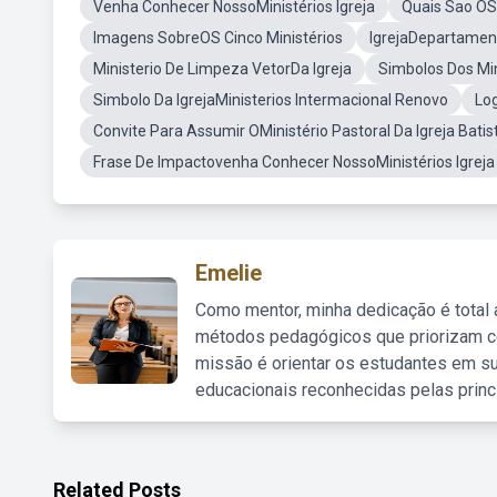
Venha Conhecer NossoMinistérios Igreja
Quais Sao OSM
Imagens SobreOS Cinco Ministérios
IgrejaDepartament
Ministerio De Limpeza VetorDa Igreja
Simbolos Dos Min
Simbolo Da IgrejaMinisterios Intermacional Renovo
Log
Convite Para Assumir OMinistério Pastoral Da Igreja Batis
Frase De Impactovenha Conhecer NossoMinistérios Igreja
Emelie
Como mentor, minha dedicação é total
métodos pedagógicos que priorizam co
missão é orientar os estudantes em su
educacionais reconhecidas pelas princ
Related Posts