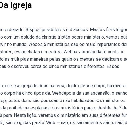
Da Igreja
o ordenado: Bispos, presbíteros e diáconos. Mas os fiéis leigo
o com um estudo da christie tristão sobre ministério, vemos qu
 servir no mundo. Webos 5 ministérios são os mais importantes de
astores, evangelistas e mestres. Webna vastidão da fé cristã, o
do as múltiplas maneiras pelas quais os crentes se dedicam a se
aulo escreveu cerca de cinco ministérios diferentes. Esses
o, que é a igreja de deus na terra, dentro desse corpo, há divers
 no corpo há cinco tipos de. Webdepois da sua ascensão, o senho
greja, estes dons são pessoas e não habilidades. Os ministérios
da proibida na esplanada dos ministérios para o desfile de 7 d
 para. Nesta lição, veremos o ministério em suas diferentes f
te, são exigidas para o. Web — não, os sacramentos são sinais 