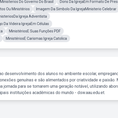
inisterios Do Governo Do Brasil
Dons Da IgrejaEm Formato De Pre
os Ou Ministérios
Imagem Da Simbolo Da IgrejaMinisterio Celebrar
isteriosDa Igreja Adventista
o Da Videira IgrejaEm Células
ta
MinistériosE Suas Funções PDF
MinistériosE Carismas Igreja Catolica
 ao desenvolvimento dos alunos no ambiente escolar, empregan
nexões genuínas e são alimentados por criatividade e paixão. 
a jornada para se tornarem uma geração notável, utilizando abo
ipais instituições acadêmicas do mundo - dsw.aau.edu.et.