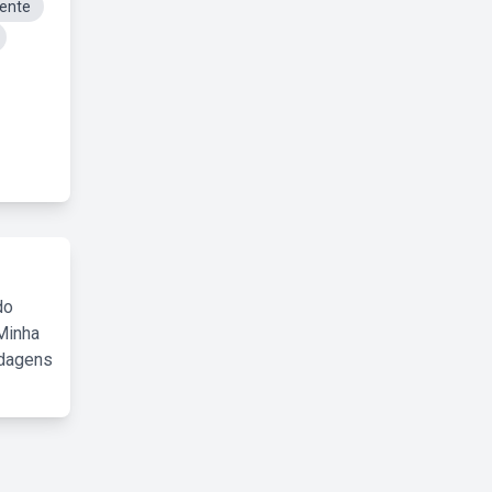
sente
do
Minha
rdagens