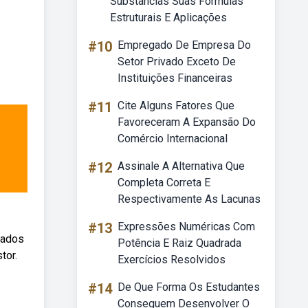
Substâncias Suas Fórmulas
Estruturais E Aplicações
#10
Empregado De Empresa Do
Setor Privado Exceto De
Instituições Financeiras
#11
Cite Alguns Fatores Que
Favoreceram A Expansão Do
Comércio Internacional
#12
Assinale A Alternativa Que
Completa Correta E
Respectivamente As Lacunas
#13
Expressões Numéricas Com
rados
Potência E Raiz Quadrada
tor.
Exercícios Resolvidos
#14
De Que Forma Os Estudantes
Conseguem Desenvolver O