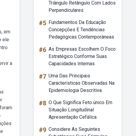
Triângulo Retângulo Com Lados
Perpendiculares
#5
Fundamentos Da Educação
Concepções E Tendências
s, em
Pedagógicas Contemporâneas
e ele
ntro
#6
As Empresas Escolhem O Foco
Estratégico Conforme Suas
rvir a
Capacidades Internas
#7
Uma Das Principais
Características Observadas Na
Epidemiologia Descritiva
as
r
#8
O Que Significa Feto único Em
 foram
Situação Longitudinal
e
Apresentação Cefálica
unções
#9
Considere As Seguintes
de