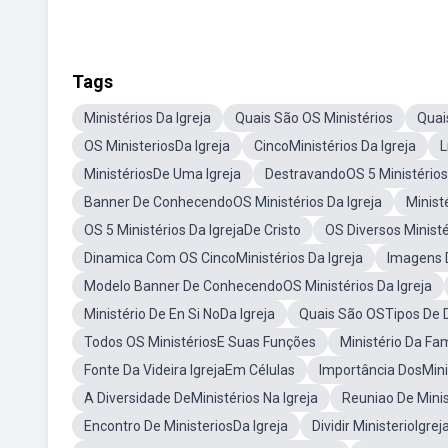
Tags
Ministérios Da Igreja
Quais São OS Ministérios
Quai
OS MinisteriosDa Igreja
CincoMinistérios Da Igreja
L
MinistériosDe Uma Igreja
DestravandoOS 5 Ministérios 
Banner De ConhecendoOS Ministérios Da Igreja
Minist
OS 5 Ministérios Da IgrejaDe Cristo
OS Diversos Ministé
Dinamica Com OS CincoMinistérios Da Igreja
Imagens 
Modelo Banner De ConhecendoOS Ministérios Da Igreja
Ministério De En Si NoDa Igreja
Quais São OSTipos De D
Todos OS MinistériosE Suas Funções
Ministério Da Fam
Fonte Da Videira IgrejaEm Células
Importância DosMinis
A Diversidade DeMinistérios Na Igreja
Reuniao De Minis
Encontro De MinisteriosDa Igreja
Dividir MinisterioIgrej