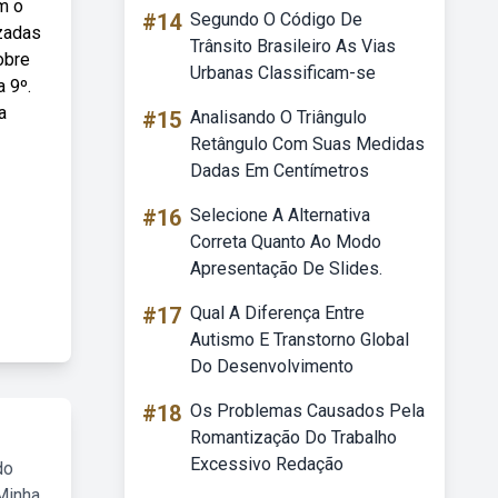
m o
#14
Segundo O Código De
zadas
Trânsito Brasileiro As Vias
obre
Urbanas Classificam-se
a 9º.
a
#15
Analisando O Triângulo
Retângulo Com Suas Medidas
Dadas Em Centímetros
#16
Selecione A Alternativa
Correta Quanto Ao Modo
Apresentação De Slides.
#17
Qual A Diferença Entre
Autismo E Transtorno Global
Do Desenvolvimento
#18
Os Problemas Causados Pela
Romantização Do Trabalho
Excessivo Redação
do
Minha