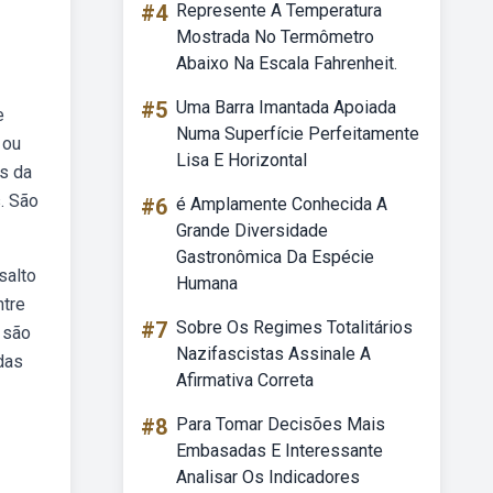
#4
Represente A Temperatura
Mostrada No Termômetro
Abaixo Na Escala Fahrenheit.
#5
Uma Barra Imantada Apoiada
e
Numa Superfície Perfeitamente
 ou
Lisa E Horizontal
is da
. São
#6
é Amplamente Conhecida A
Grande Diversidade
Gastronômica Da Espécie
salto
Humana
ntre
#7
Sobre Os Regimes Totalitários
 são
Nazifascistas Assinale A
das
Afirmativa Correta
#8
Para Tomar Decisões Mais
Embasadas E Interessante
Analisar Os Indicadores