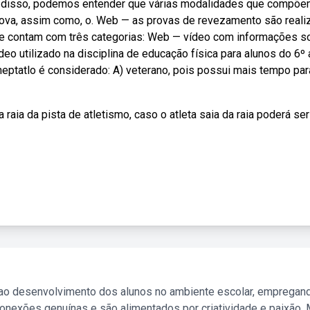
e disso, podemos entender que várias modalidades que compõe
rova, assim como, o. Web — as provas de revezamento são reali
 contam com três categorias: Web — vídeo com informações s
eo utilizado na disciplina de educação física para alunos do 6º 
eptatlo é considerado: A) veterano, pois possui mais tempo par
aia da pista de atletismo, caso o atleta saia da raia poderá ser
 ao desenvolvimento dos alunos no ambiente escolar, empregan
nexões genuínas e são alimentados por criatividade e paixão. 