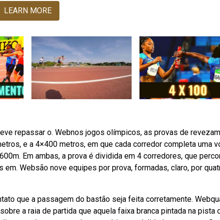
LEARN MORE
 deve repassar o. Webnos jogos olímpicos, as provas de reveza
metros, e a 4×400 metros, em que cada corredor completa uma vo
00m. Em ambas, a prova é dividida em 4 corredores, que perc
s em. Websão nove equipes por prova, formadas, claro, por quat
ntato que a passagem do bastão seja feita corretamente. Webqu
sobre a raia de partida que aquela faixa branca pintada na pista 