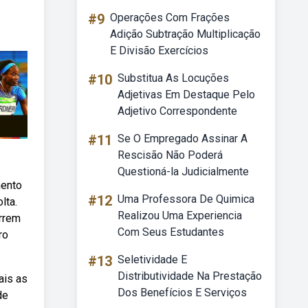
#9
Operações Com Frações
Adição Subtração Multiplicação
E Divisão Exercícios
#10
Substitua As Locuções
Adjetivas Em Destaque Pelo
Adjetivo Correspondente
#11
Se O Empregado Assinar A
Rescisão Não Poderá
Questioná-la Judicialmente
mento
#12
Uma Professora De Quimica
lta.
Realizou Uma Experiencia
orrem
Com Seus Estudantes
ro
#13
Seletividade E
Distributividade Na Prestação
ais as
Dos Benefícios E Serviços
de