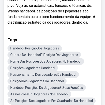
pivô. Veja as características, funções e técnicas de.
Webno handebol, as posições dos jogadores são
fundamentais para o bom funcionamento da equipe. A
distribuição estratégica dos jogadores dentro da.
Tags
Handebol PosiçãoDos Jogadores
Quadra De HandebolE Posição Dos Jogadores
Nome Das PosicoesDos Jogadores No Handebol
Posições Jogadores Handebol
Posicionamento Dos JogadoresDe Handebol
PosiçãoDos Jogadores Do Handebol
Handebol Posições Do JogadoresE Suas Funções
As PosicoesDo Jogadores No Handebol
As Posições Dos JogadoresEm Quadradas Do Handebol