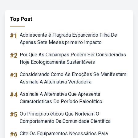
Top Post
#1
Adolescente é Flagrada Espancando Filha De
Apenas Sete Meses.primeiro Impacto
#2
Por Que As Chinampas Podem Ser Consideradas
Hoje Ecologicamente Sustentáveis
#3
Considerando Como As Emoções Se Manifestam
Assinale A Alternativa Verdadeira
#4
Assinale A Alternativa Que Apresenta
Características Do Período Paleolítico
#5
Os Princípios éticos Que Norteiam O
Comportamento Da Comunidade Científica
#6
Cite Os Equipamentos Necessários Para