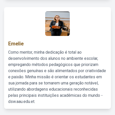
Emelie
Como mentor, minha dedicação é total ao
desenvolvimento dos alunos no ambiente escolar,
empregando métodos pedagógicos que priorizam
conexões genuínas e são alimentados por criatividade
e paixão. Minha missão é orientar os estudantes em
sua jornada para se tornarem uma geração notável,
utilizando abordagens educacionais reconhecidas
pelas principais instituições acadêmicas do mundo -
dsw.aau.edu.et.