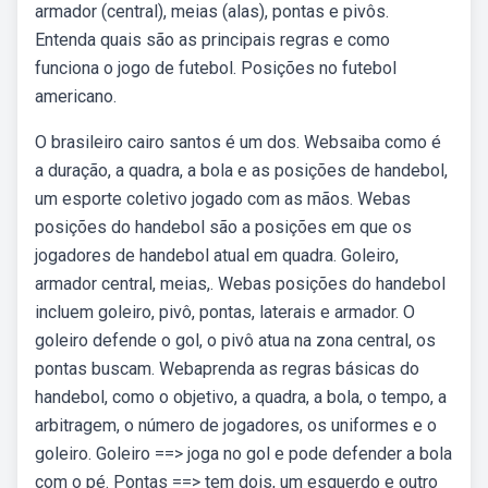
armador (central), meias (alas), pontas e pivôs.
Entenda quais são as principais regras e como
funciona o jogo de futebol. Posições no futebol
americano.
O brasileiro cairo santos é um dos. Websaiba como é
a duração, a quadra, a bola e as posições de handebol,
um esporte coletivo jogado com as mãos. Webas
posições do handebol são a posições em que os
jogadores de handebol atual em quadra. Goleiro,
armador central, meias,. Webas posições do handebol
incluem goleiro, pivô, pontas, laterais e armador. O
goleiro defende o gol, o pivô atua na zona central, os
pontas buscam. Webaprenda as regras básicas do
handebol, como o objetivo, a quadra, a bola, o tempo, a
arbitragem, o número de jogadores, os uniformes e o
goleiro. Goleiro ==> joga no gol e pode defender a bola
com o pé. Pontas ==> tem dois, um esquerdo e outro