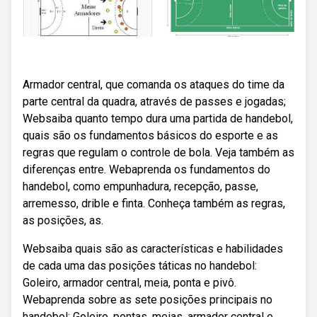
Armador central, que comanda os ataques do time da
parte central da quadra, através de passes e jogadas;
Websaiba quanto tempo dura uma partida de handebol,
quais são os fundamentos básicos do esporte e as
regras que regulam o controle de bola. Veja também as
diferenças entre. Webaprenda os fundamentos do
handebol, como empunhadura, recepção, passe,
arremesso, drible e finta. Conheça também as regras,
as posições, as.
Websaiba quais são as características e habilidades
de cada uma das posições táticas no handebol:
Goleiro, armador central, meia, ponta e pivô.
Webaprenda sobre as sete posições principais no
handebol: Goleiro, pontas, meias, armador central e