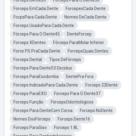
Forceps Dente26
Forceps Para O Dente36
Forceps EmCada Dente
ForcepesCada Dente
FocpsPara Cada Dente
Nomes DeCada Dente
Forceps UsadoPara Cada Dente
Fórceps Para O Dente45
DenteForcep
Forceps XDentes
Fórceps ParaMolar Inferior
Force PS PraCada Dente
ForcepsQuais Dentes
Forceps Dental
Tipos DeFórceps
Forceps Para Dente53 Deciduo
Forceps ParaExodontiia
DentePra Fora
Forceps IndicadoPara Cada Dente
Forceps 23Dente
Forceps ParaEXO
Forceps Para O Dente37
Forceps Função
FórcepsOdontológicos
Forceps Para DenteCom Coroa
Forceps NoDente
Nomes DosFórceps
Forceps Dente16
Forceps ParaSiso
Forceps 1.8L