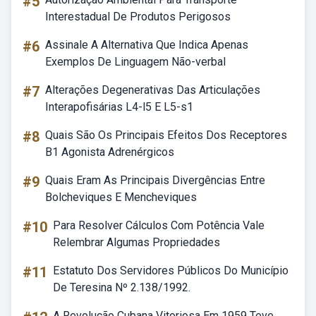
#5
Interestadual De Produtos Perigosos
#6
Assinale A Alternativa Que Indica Apenas
Exemplos De Linguagem Não-verbal
#7
Alterações Degenerativas Das Articulações
Interapofisárias L4-l5 E L5-s1
#8
Quais São Os Principais Efeitos Dos Receptores
B1 Agonista Adrenérgicos
#9
Quais Eram As Principais Divergências Entre
Bolcheviques E Mencheviques
#10
Para Resolver Cálculos Com Potência Vale
Relembrar Algumas Propriedades
#11
Estatuto Dos Servidores Públicos Do Município
De Teresina Nº 2.138/1992.
A Revolução Cubana Vitoriosa Em 1959 Teve