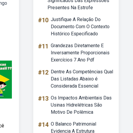
Significados Das Expressões
ango
Presentes Na Estrofe
#10
Justifique A Relação Do
Documento Com O Contexto
Histórico Especificado
#11
Grandezas Diretamente E
Inversamente Proporcionais
Exercícios 7 Ano Pdf
#12
Dentre As Competências Qual
Das Listadas Abaixo é
Considerada Essencial
#13
Os Impactos Ambientais Das
Usinas Hidrelétricas São
Motivo De Polêmica
#14
O Balanco Patrimonial
cê
Evidencia A Estrutura