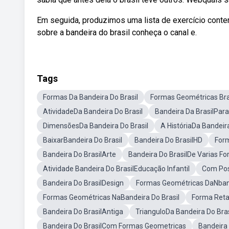
Em seguida, produzimos uma lista de exercício cont
sobre a bandeira do brasil conheça o canal e.
Tags
Formas Da Bandeira Do Brasil
Formas Geométricas Bra
AtividadeDa Bandeira Do Brasil
Bandeira Da BrasilPara
DimensõesDa Bandeira Do Brasil
A HistóriaDa Bandeira
BaixarBandeira Do Brasil
Bandeira Do BrasilHD
Form
Bandeira Do BrasilArte
Bandeira Do BrasilDe Varias F
Atividade Bandeira Do BrasilEducação Infantil
Com Pos
Bandeira Do BrasilDesign
Formas Geométricas DaNband
Formas Geométricas NaBandeira Do Brasil
Forma Reta
Bandeira Do BrasilAntiga
TrianguloDa Bandeira Do Bras
Bandeira Do BrasilCom Formas Geometricas
Bandeira