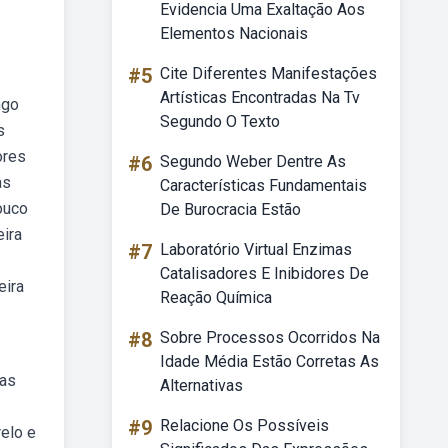
Evidencia Uma Exaltação Aos
Elementos Nacionais
#5
Cite Diferentes Manifestações
Artísticas Encontradas Na Tv
ngo
Segundo O Texto
s
ores
#6
Segundo Weber Dentre As
as
Características Fundamentais
ouco
De Burocracia Estão
eira
#7
Laboratório Virtual Enzimas
Catalisadores E Inibidores De
eira
Reação Química
#8
Sobre Processos Ocorridos Na
Idade Média Estão Corretas As
mas
Alternativas
#9
Relacione Os Possíveis
elo e