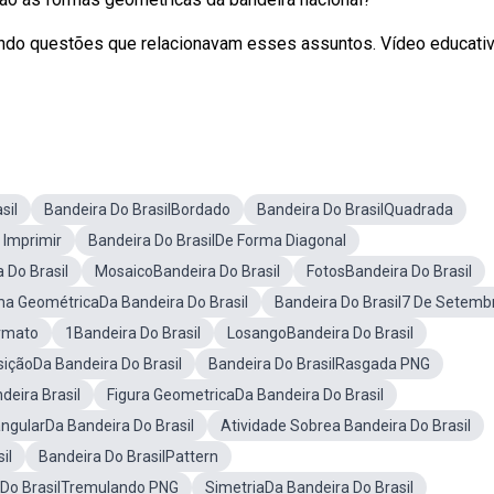
endo questões que relacionavam esses assuntos. Vídeo educati
sil
Bandeira Do BrasilBordado
Bandeira Do BrasilQuadrada
 Imprimir
Bandeira Do BrasilDe Forma Diagonal
 Do Brasil
MosaicoBandeira Do Brasil
FotosBandeira Do Brasil
a GeométricaDa Bandeira Do Brasil
Bandeira Do Brasil7 De Setemb
ormato
1Bandeira Do Brasil
LosangoBandeira Do Brasil
içãoDa Bandeira Do Brasil
Bandeira Do BrasilRasgada PNG
eira Brasil
Figura GeometricaDa Bandeira Do Brasil
ngularDa Bandeira Do Brasil
Atividade Sobrea Bandeira Do Brasil
il
Bandeira Do BrasilPattern
 Do BrasilTremulando PNG
SimetriaDa Bandeira Do Brasil