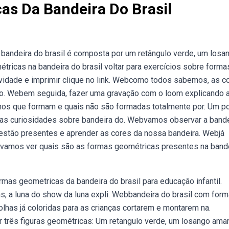
as Da Bandeira Do Brasil
bandeira do brasil é composta por um retângulo verde, um losa
tricas na bandeira do brasil voltar para exercícios sobre forma
ividade e imprimir clique no link. Webcomo todos sabemos, as c
anco. Webem seguida, fazer uma gravação com o loom explicando 
onos que formam e quais não são formadas totalmente por. Um p
o as curiosidades sobre bandeira do. Webvamos observar a band
 estão presentes e aprender as cores da nossa bandeira. Webjá
a vamos ver quais são as formas geométricas presentes na band
rmas geometricas da bandeira do brasil para educação infantil.
s, a luna do show da luna expli. Webbandeira do brasil com for
lhas já coloridas para as crianças cortarem e montarem na.
 três figuras geométricas: Um retangulo verde, um losango amar