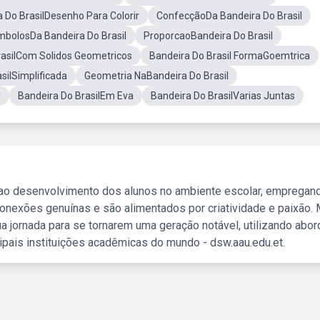
 Do BrasilDesenho Para Colorir
ConfecçãoDa Bandeira Do Brasil
ímbolosDa Bandeira Do Brasil
ProporcaoBandeira Do Brasil
rasilCom Solidos Geometricos
Bandeira Do Brasil FormaGoemtrica
silSimplificada
Geometria NaBandeira Do Brasil
l
Bandeira Do BrasilEm Eva
Bandeira Do BrasilVarias Juntas
 ao desenvolvimento dos alunos no ambiente escolar, empregan
nexões genuínas e são alimentados por criatividade e paixão. 
a jornada para se tornarem uma geração notável, utilizando abo
ipais instituições acadêmicas do mundo - dsw.aau.edu.et.