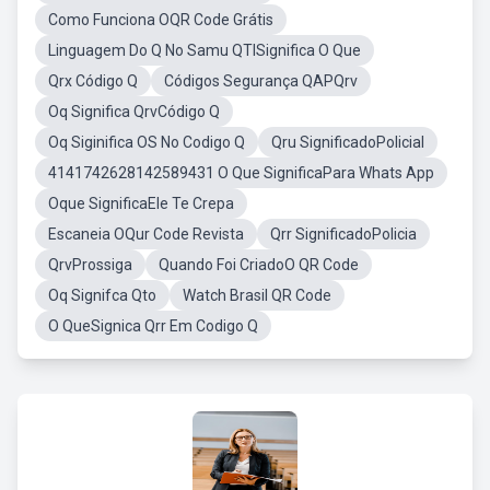
Como Funciona OQR Code Grátis
Linguagem Do Q No Samu QTISignifica O Que
Qrx Código Q
Códigos Segurança QAPQrv
Oq Significa QrvCódigo Q
Oq Siginifica OS No Codigo Q
Qru SignificadoPolicial
4141742628142589431 O Que SignificaPara Whats App
Oque SignificaEle Te Crepa
Escaneia OQur Code Revista
Qrr SignificadoPolicia
QrvProssiga
Quando Foi CriadoO QR Code
Oq Signifca Qto
Watch Brasil QR Code
O QueSignica Qrr Em Codigo Q