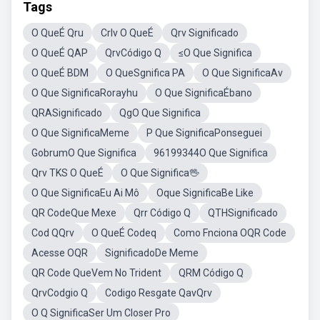
Tags
O QueÉ Qru
Crlv O QueÉ
Qrv Significado
O QueÉ QAP
QrvCódigo Q
≤O Que Significa
O QueÉ BDM
O QueSgnifica PA
O Que SignificaAv
O Que SignificaRorayhu
O Que SignificaÉbano
QRASignificado
QgO Que Significa
O Que SignificaMeme
P Que SignificaPonseguei
GobrumO Que Significa
96199344O Que Significa
Qrv TKS O QueÉ
O Que Significa🖖
O Que SignificaEu Ai Mô
Oque SignificaBe Like
QR CodeQue Mexe
Qrr Código Q
QTHSignificado
Cod QQrv
O QueÉ Codeq
Como Fnciona OQR Code
Acesse OQR
SignificadoDe Meme
QR Code QueVem No Trident
QRM Código Q
QrvCodgio Q
Codigo Resgate QavQrv
O Q SignificaSer Um Closer Pro