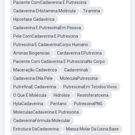
Paciente ComCadaverina E Putrescina
Cadaverina EHistamina Molécula
Tiramina
Hipostase Cadavérica
Cadaverina E PutrescinaEm Pessoa
Pele ComCadaverina E Putrescina
Putrescina E CadaverinaCorpo Humano
Aminas Biogenicas
Cardaverina EPutrecina
Paciente Com Cadaverina E PutrescinaNo Corpo
Maceração Cadavérica
Cadaverinab
Cadaverina ENa Pele
MoleculaPutrescina
PutrefinaE Cadaverina
PutrescinaEm Tecidos Vivos
O Que É Molécula
Hidrolise
Resiniferatoxina
HylaCadaverina
Pentano
PutrescinaPNG
MoleculasCadaverina E Putrescina
CadaverinaFórmula Molecular
Estrutura DaCadaverina
Massa Molar Da Lisina Base