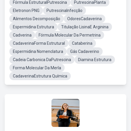
Fórmula EstruturalPutrescina
PutrescinaPlanta
Eletronon PNG
PutrescinaInfecção
Alimentos Decomposição
OdoresCadaverina
Espermidina Estrutura
Titulação LisinaE Arginina
Cadverina
Fórmula Molecular Da Permetrina
CadaverinaForma Estrutural
Cataberina
Espermidina Nomenclatura
Gás Cadaverino
Cadeia Carbonica DaPutrescina
Diamina Estrutura
Forma Molecular Da Merla
CadaverinaEstrutura Química