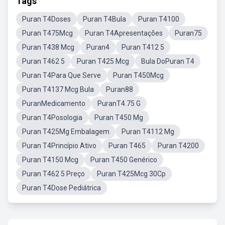
Tags
Puran T4Doses
Puran T4Bula
Puran T4100
Puran T475Mcg
Puran T4Apresentações
Puran75
Puran T438 Mcg
Puran4
Puran T412 5
Puran T462 5
Puran T425 Mcg
Bula DoPuran T4
Puran T4Para Que Serve
Puran T450Mcg
Puran T4137 Mcg Bula
Puran88
PuranMedicamento
PuranT4.75 G
Puran T4Posologia
Puran T450 Mg
Puran T425Mg Embalagem
Puran T4112 Mg
Puran T4Princípio Ativo
Puran T465
Puran T4200
Puran T4150 Mcg
Puran T450 Genérico
Puran T462 5 Preço
Puran T425Mcg 30Cp
Puran T4Dose Pediátrica