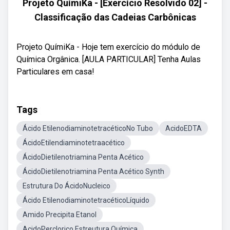
Projeto QuímiKa - [Exercício Resolvido 02] -
Classificação das Cadeias Carbônicas
Projeto QuímiKa - Hoje tem exercício do módulo de
Química Orgânica. [AULA PARTICULAR] Tenha Aulas
Particulares em casa!
Tags
Ácido EtilenodiaminotetracéticoNo Tubo
AcidoEDTA
ÁcidoEtilendiaminotetraacético
ÁcidoDietilenotriamina Penta Acético
ÁcidoDietilenotriamina Penta Acético Synth
Estrutura Do ÁcidoNucleico
Ácido EtilenodiaminotetracéticoLíquido
Amido Precipita Etanol
AcidoPerclorico Estreutura Química