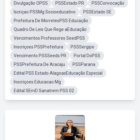
Divulgação OPSS
PSSEstado PR
PSSConvocação
Iscriçao PSSMg Socioeducativo
PSSEstado SE
Prefeitura De MorretesPSS Educação
Quadro De Leis Que Rege aEducação
Vencimentos Professores SeedPSS
Inscriçoes PSSPrefeitura
PSSSergipe
Vencimento PSSSeeds PR
Portal DoPSS
PSSPrefeitura De Aracaju
PSSParana
Edital PSS Estado AlagoasEducação Especial
Inscriçoes Educacao Mg
Edital SEmD Sanatrem PSS 02