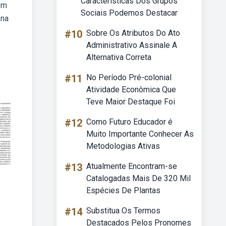
Características Dos Grupos
em
Sociais Podemos Destacar
 na
#10
Sobre Os Atributos Do Ato
Administrativo Assinale A
Alternativa Correta
#11
No Período Pré-colonial
Atividade Econômica Que
Teve Maior Destaque Foi
#12
Como Futuro Educador é
Muito Importante Conhecer As
Metodologias Ativas
#13
Atualmente Encontram-se
Catalogadas Mais De 320 Mil
Espécies De Plantas
#14
Substitua Os Termos
Destacados Pelos Pronomes