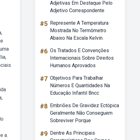
Adjetivas Em Destaque Pelo
Adjetivo Correspondente
#5
Represente A Temperatura
Mostrada No Termômetro
,
Abaixo Na Escala Kelvin.
de
 uma
#6
Os Tratados E Convenções
ia,
Internacionais Sobre Direitos
ciais
Humanos Aprovados
#7
Objetivos Para Trabalhar
Números E Quantidades Na
ida
Educação Infantil Bncc
a,
#8
Embriões De Gravidez Ectópica
Geralmente Não Conseguem
do
Sobreviver Porque
#9
Dentre As Principais
e a.