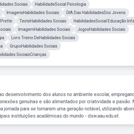
ilidades Sociais
HabilidadeSocial Psicologia
ImagensHabilidades Sociais
DIA Das HabilidadesDos Jovens
 Prette
TesteHabilidades Sociais
HabilidadesSocial Educação Infa
ociais
ImagemHabilidades Sociais
JogosHabilidades Sociais
gia
Livro Treino DeHabilidades Sociais
ca
GrupoHabilidades Sociais
ilidades SociaisCrianças
 ao desenvolvimento dos alunos no ambiente escolar, empregan
nexões genuínas e são alimentados por criatividade e paixão. 
a jornada para se tornarem uma geração notável, utilizando abo
ipais instituições acadêmicas do mundo - dsw.aau.edu.et.