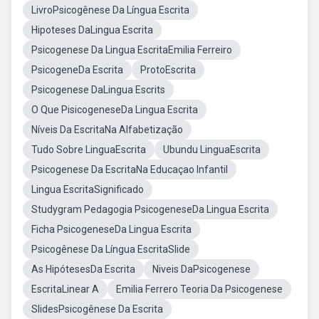
LivroPsicogênese Da Língua Escrita
Hipoteses DaLingua Escrita
Psicogenese Da Lingua EscritaEmilia Ferreiro
PsicogeneDa Escrita
ProtoEscrita
Psicogenese DaLingua Escrits
O Que PisicogeneseDa Lingua Escrita
Níveis Da EscritaNa Alfabetização
Tudo Sobre LinguaEscrita
Ubundu LinguaEscrita
Psicogenese Da EscritaNa Educaçao Infantil
Lingua EscritaSignificado
Studygram Pedagogia PsicogeneseDa Lingua Escrita
Ficha PsicogeneseDa Lingua Escrita
Psicogênese Da Língua EscritaSlide
As HipótesesDa Escrita
Niveis DaPsicogenese
EscritaLinear A
Emilia Ferrero Teoria Da Psicogenese
SlidesPsicogênese Da Escrita