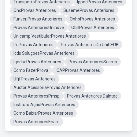
TranspetroProvas Anteriores
IppecProvas Anteriores
OncProvas Anteriores
SusemeProvas Anteriores
FunverjProvas Anteriores
OnhbProvas Anteriores
Provas AnterioresUninove
ObrlProvas Anteriores
Unicamp VestibularProvas Anteriores
IfrjProvas Anteriores
Provas AnterioresDo UniCEUB
Icds SoluçoesProvas Anteriores
IgeducProvas Anteriores
Provas AnterioresSesma
Como FazerProva
ICAPProvas Anteriores
UfjfProvas Anteriores
Auctor AcessoriaProvas Anteriores
Provas AnterioresPmsp
Provas Anteriores DaIntec
Instituto AçãoProvas Anteriores
Como BaixarProvas Anteriores
Provas AnterioresEnare