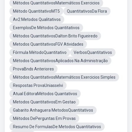
Métodos QuantitativosMatemáticos Exercicios
Método QuantitativoMT5
QuantitativosDa Flora
Av2 Metodos Qualitativos
ExemplosDe Métodos Quantitativos
Métodos QuantitativosDalton Brito Figueiredo
Metodos QuantitativosFGV Atividades
Fórmula MétodoQuantitativo
VerbosQuantitativos
Métodos QuantitativosAplicados Na Administração
ProvaBnds Anteriores
Métodos QuantitativosMatemáticos Exercicios Simples
Respostas ProvaUniasselvi
Atual EditoraMétodos Quantativos
Metodos QuantitativosEm Gestao
Gabarito Anhaguera MetodosQuantitativos
Métodos DePerguntas Em Provas
Resumo De FormulasDe Metodos Quantitativos